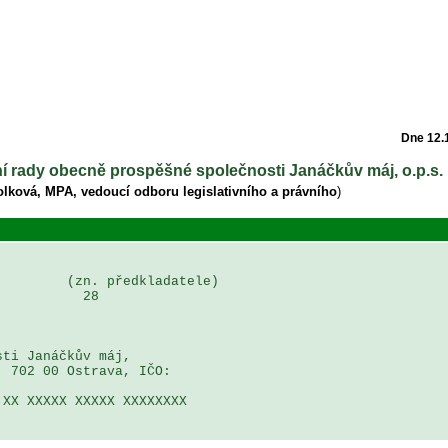
Dne 12.
ní rady obecně prospěšné společnosti Janáčkův máj, o.p.s.
olková, MPA, vedoucí odboru legislativního a právního
)
        (zn. předkladatele)

          28

ti Janáčkův máj, 

 702 00 Ostrava, IČO: 

XX XXXXX XXXXX XXXXXXXX 
