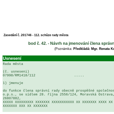
Zasedání č. 201746 - 112. schůze rady města
bod č. 42. - Návrh na jmenování člena správ
(Poznámka:
Předkládá: Mgr. Renata K
Usnesení
Rada města

(č. usneseni)                                          
07998/RM1418/112                   .....               
1) jmenuje

do funkce člena správní rady obecně prospěšné společnos
o.p.s., se sídlem 28. října 2556/124, Moravská Ostrava,
26807882,

XXXXX XXXXXXXXX XXXXXXX XXXXXXXXXXX XX XXXXXXX XXXX XX 
XXXXXXX XXX XX XXXXXXX
