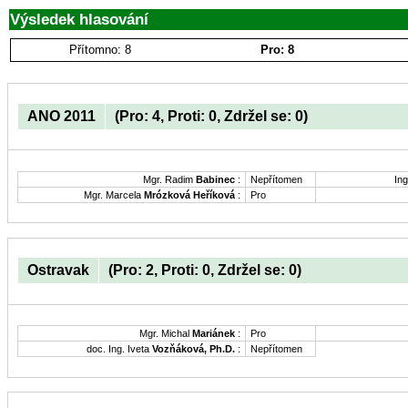
Výsledek hlasování
Přítomno: 8
Pro: 8
ANO 2011
(Pro: 4, Proti: 0, Zdržel se: 0)
Mgr. Radim
Babinec
:
Nepřítomen
Ing
Mgr. Marcela
Mrózková Heříková
:
Pro
Ostravak
(Pro: 2, Proti: 0, Zdržel se: 0)
Mgr. Michal
Mariánek
:
Pro
doc. Ing. Iveta
Vozňáková, Ph.D.
:
Nepřítomen