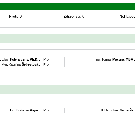
Proti: 0
Zdržel se: 0
Nehlasov
. Libor
Folwarczny, Ph.D.
:
Pro
Ing. Tomáš
Macura, MBA
:
Mgr. Kateřina
Šebestová
:
Pro
Ing. Břetislav
Riger
:
Pro
JUDr. Lukáš
Semerák
: