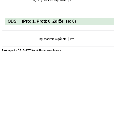
Ing. Zbyněk
Pražák, Ph.D.
:
Pro
ODS
(Pro: 1, Proti: 0, Zdržel se: 0)
Ing. Vladimír
Cigánek
:
Pro
Zastoupení v ČR: BitEST Kutná Hora - www.bitest.cz