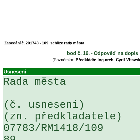
Zasedání č. 201743 - 109. schůze rady města
bod č. 16. - Odpověď na dopi
(Poznámka:
Předkládá: Ing.arch. Cyril Vltav
Usnesení
Rada města

(č. usneseni)                                                  
(zn. předkladatele)

07783/RM1418/109                   
89
