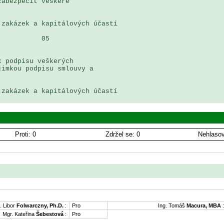
abezpečit veškeré 

zakázek a kapitálových účastí

          05

 podpisu veškerých 

imkou podpisu smlouvy a 

zakázek a kapitálových účastí

Proti: 0
Zdržel se: 0
Nehlasov
. Libor
Folwarczny, Ph.D.
:
Pro
Ing. Tomáš
Macura, MBA
:
Mgr. Kateřina
Šebestová
:
Pro