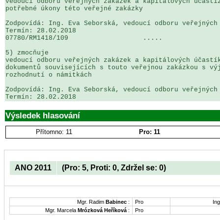
vedoucí odboru veřejných zakázek a kapitálových účastíz
potřebné úkony této veřejné zakázky

Zodpovídá: Ing. Eva Seborská, vedoucí odboru veřejných 
Termín: 28.02.2018

07780/RM1418/109                   .....               
5) zmocňuje

vedoucí odboru veřejných zakázek a kapitálových účastík
dokumentů souvisejících s touto veřejnou zakázkou s výj
rozhodnutí o námitkách

Zodpovídá: Ing. Eva Seborská, vedoucí odboru veřejných 
Výsledek hlasování
Přítomno: 11
Pro: 11
ANO 2011
(Pro: 5, Proti: 0, Zdržel se: 0)
Mgr. Radim
Babinec
:
Pro
Ing
Mgr. Marcela
Mrózková Heříková
:
Pro