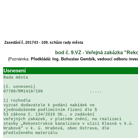
Zasedání č. 201743 - 109. schůze rady města
bod č. 9.VZ - Veřejná zakázka "Reko
(Poznámka:
Předkládá: Ing. Bohuslav Gembík, vedoucí odboru inves
Usnesení
Rada města

(č. usneseni)                                          
07780/RM1418/109                   .....               
1) rozhodla

vyzvat dodavatele k podání nabídek ve 

zjednodušeném podlimitním řízení dle § 

53 zákona č. 134/2016 Sb., o zadávání 

veřejných zakázek, v platném znění, na realizaci 

stavby „Rekonstrukce kanalizace v ulici Klasná v k.ú. 

Hrabová“ v k. ú. Hrabová, obec Ostrava, dle 

předloženého materiálu
