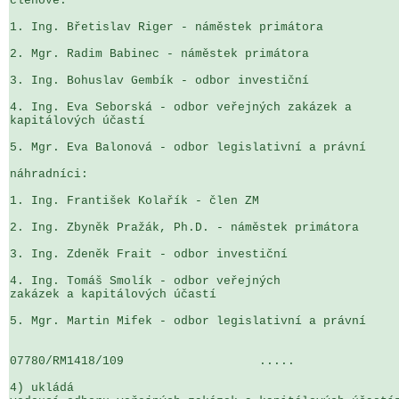
členové:

1. Ing. Břetislav Riger - náměstek primátora

2. Mgr. Radim Babinec - náměstek primátora

3. Ing. Bohuslav Gembík - odbor investiční

4. Ing. Eva Seborská - odbor veřejných zakázek a 

kapitálových účastí

5. Mgr. Eva Balonová - odbor legislativní a právní

náhradníci:

1. Ing. František Kolařík - člen ZM

2. Ing. Zbyněk Pražák, Ph.D. - náměstek primátora

3. Ing. Zdeněk Frait - odbor investiční

4. Ing. Tomáš Smolík - odbor veřejných 

zakázek a kapitálových účastí

5. Mgr. Martin Mifek - odbor legislativní a právní

07780/RM1418/109                   .....               
4) ukládá
