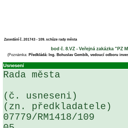
Zasedání č. 201743 - 109. schůze rady města
bod č. 8.VZ - Veřejná zakázka "PZ M
(Poznámka:
Předkládá: Ing. Bohuslav Gembík, vedoucí odboru inves
Usnesení
Rada města

(č. usneseni)                                                  
(zn. předkladatele)

07779/RM1418/109                   
05
