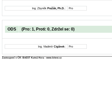
Ing. Zbyněk
Pražák, Ph.D.
:
Pro
ODS
(Pro: 1, Proti: 0, Zdržel se: 0)
Ing. Vladimír
Cigánek
:
Pro
Zastoupení v ČR: BitEST Kutná Hora - www.bitest.cz