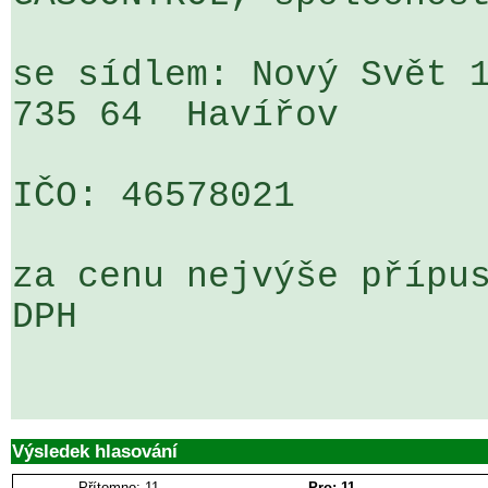
se sídlem: Nový Svět 1
735 64  Havířov

IČO: 46578021

za cenu nejvýše přípus
DPH

Výsledek hlasování
Přítomno: 11
Pro: 11