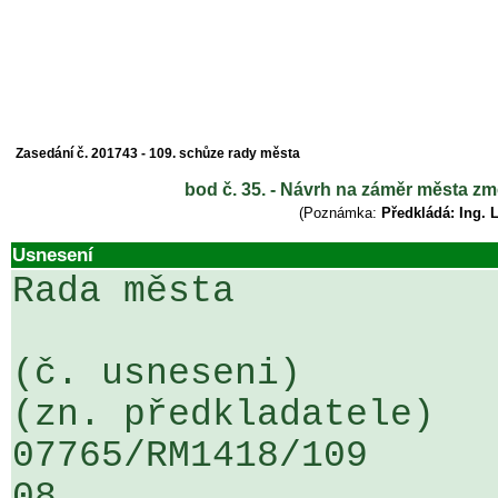
Zasedání č. 201743 - 109. schůze rady města
bod č. 35. - Návrh na záměr města zm
(Poznámka:
Předkládá: Ing. 
Usnesení
Rada města

(č. usneseni)                                                  
(zn. předkladatele)

07765/RM1418/109                   
08
