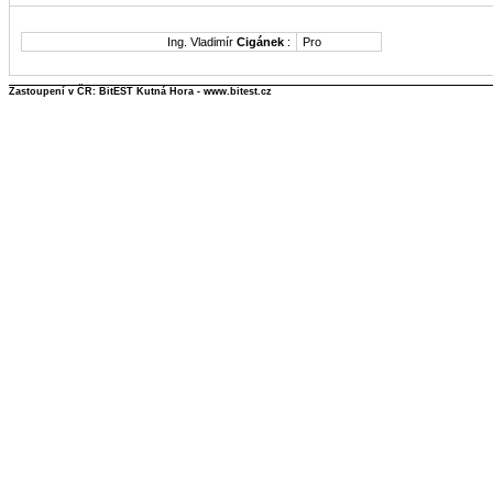
Ing. Vladimír
Cigánek
:
Pro
Zastoupení v ČR: BitEST Kutná Hora - www.bitest.cz