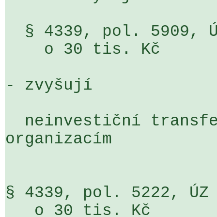
  § 4339, pol. 5909, ÚZ 7315, ORJ 180                               

    o 30 tis. Kč

- zvyšují

  neinvestiční transfery neziskovým a podobným 

organizacím

§ 4339, pol. 5222, ÚZ 7315, ORJ 180        
   o 30 tis. Kč
