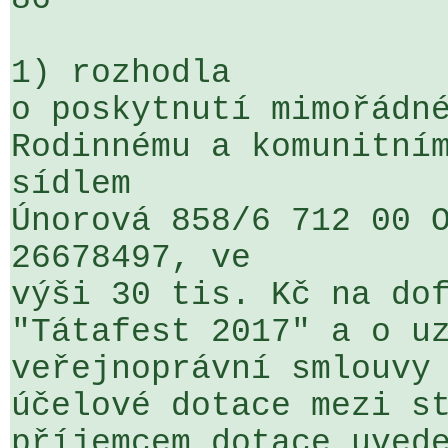
1) rozhodla

o poskytnutí mimořádné
Rodinnému a komunitním
sídlem 

Únorová 858/6 712 00 O
26678497, ve 

výši 30 tis. Kč na dof
"Tátafest 2017" a o uz
veřejnoprávní smlouvy 
účelové dotace mezi st
příjemcem dotace uvede