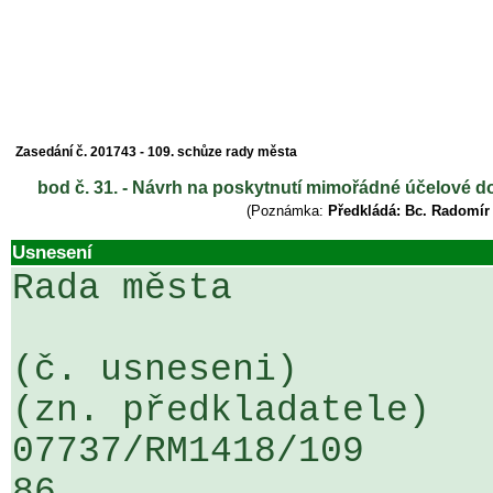
Zasedání č. 201743 - 109. schůze rady města
bod č. 31. - Návrh na poskytnutí mimořádné účelové dot
(Poznámka:
Předkládá: Bc. Radomír
Usnesení
Rada města

(č. usneseni)                                                  
(zn. předkladatele)

07737/RM1418/109                   
86
