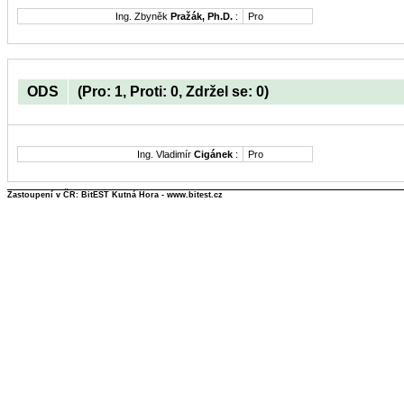
Ing. Zbyněk
Pražák, Ph.D.
:
Pro
ODS
(Pro: 1, Proti: 0, Zdržel se: 0)
Ing. Vladimír
Cigánek
:
Pro
Zastoupení v ČR: BitEST Kutná Hora - www.bitest.cz