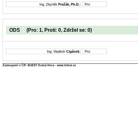
Ing. Zbyněk
Pražák, Ph.D.
:
Pro
ODS
(Pro: 1, Proti: 0, Zdržel se: 0)
Ing. Vladimír
Cigánek
:
Pro
Zastoupení v ČR: BitEST Kutná Hora - www.bitest.cz