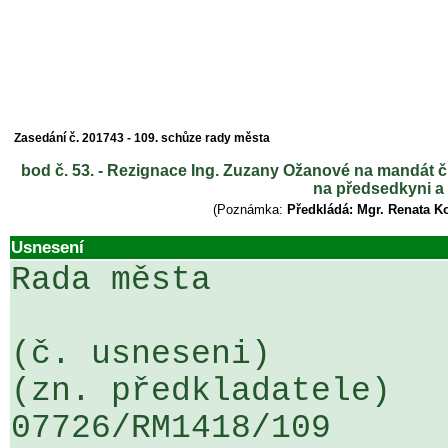
Zasedání č. 201743 - 109. schůze rady města
bod č. 53. - Rezignace Ing. Zuzany Ožanové na mandát č
na předsedkyni a
(Poznámka:
Předkládá: Mgr. Renata K
Usnesení
Rada města

(č. usneseni)                                                  
(zn. předkladatele)

07726/RM1418/109                   