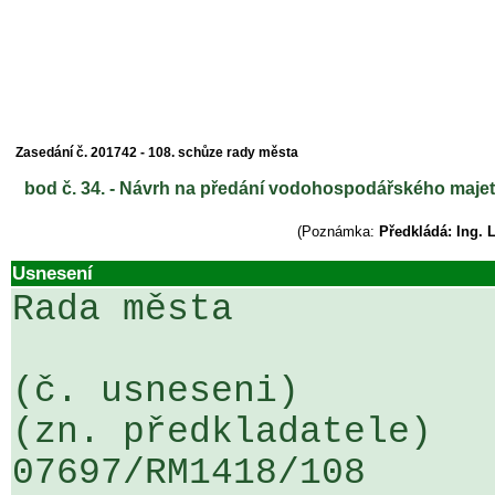
Zasedání č. 201742 - 108. schůze rady města
bod č. 34. - Návrh na předání vodohospodářského maje
(Poznámka:
Předkládá: Ing. 
Usnesení
Rada města

(č. usneseni)                                                  
(zn. předkladatele)

07697/RM1418/108                   