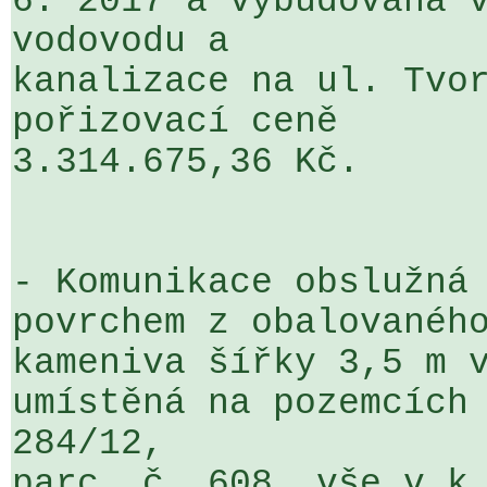
6. 2017 a vybudována v
vodovodu a 

kanalizace na ul. Tvor
pořizovací ceně 

3.314.675,36 Kč.

- Komunikace obslužná 
povrchem z obalovaného
kameniva šířky 3,5 m v
umístěná na pozemcích 
284/12, 

parc. č. 608, vše v k.