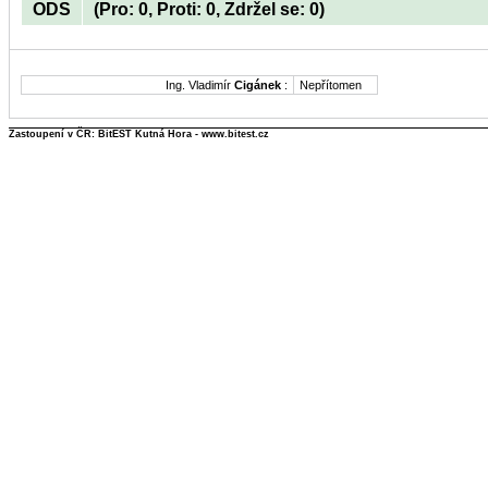
ODS
(Pro: 0, Proti: 0, Zdržel se: 0)
Ing. Vladimír
Cigánek
:
Nepřítomen
Zastoupení v ČR: BitEST Kutná Hora - www.bitest.cz