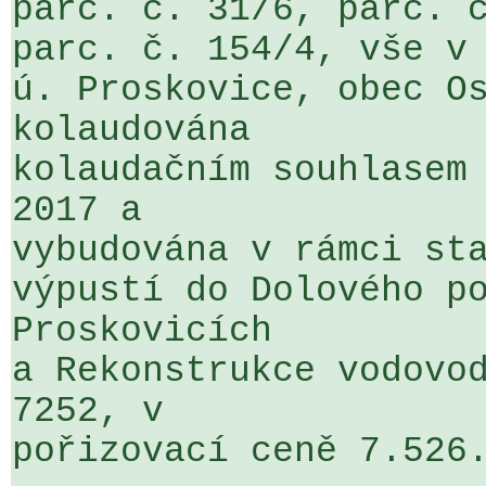
parc. č. 31/6, parc. č
parc. č. 154/4, vše v 
ú. Proskovice, obec Os
kolaudována 

kolaudačním souhlasem 
2017 a 

vybudována v rámci sta
výpustí do Dolového po
Proskovicích 

a Rekonstrukce vodovod
7252, v 

pořizovací ceně 7.526.