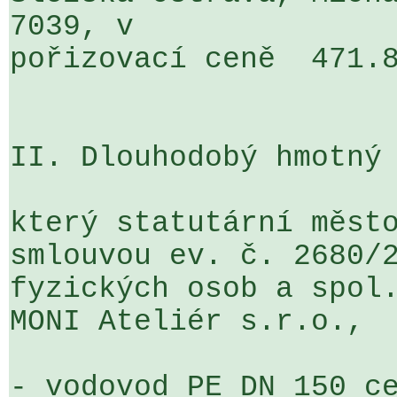
7039, v 

pořizovací ceně  471.8
II. Dlouhodobý hmotný 
který statutární město
smlouvou ev. č. 2680/2
fyzických osob a spol.
MONI Ateliér s.r.o.,  
- vodovod PE DN 150 ce