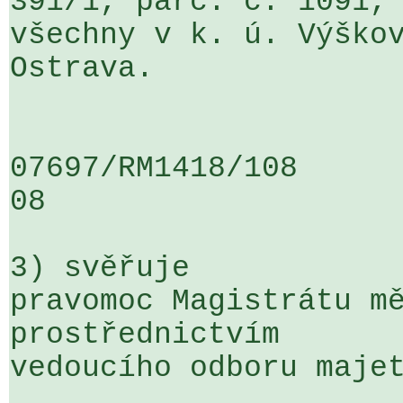
391/1, parc. č. 1091, 
všechny v k. ú. Výškov
Ostrava.

07697/RM1418/108                   
08

3) svěřuje

pravomoc Magistrátu mě
prostřednictvím 

vedoucího odboru majet