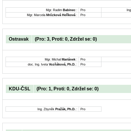
Mgr. Radim
Babinec
:
Pro
Ing
Mgr. Marcela
Mrózková Heříková
:
Pro
Ostravak
(Pro: 3, Proti: 0, Zdržel se: 0)
Mgr. Michal
Mariánek
:
Pro
doc. Ing. Iveta
Vozňáková, Ph.D.
:
Pro
KDU-ČSL
(Pro: 1, Proti: 0, Zdržel se: 0)
Ing. Zbyněk
Pražák, Ph.D.
:
Pro