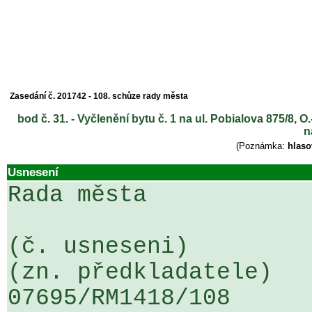
Zasedání č. 201742 - 108. schůze rady města
bod č. 31. - Vyčlenění bytu č. 1 na ul. Pobialova 875/8,
n
(Poznámka:
hlaso
Usnesení
Rada města

(č. usneseni)                                                  
(zn. předkladatele)

07695/RM1418/108                   