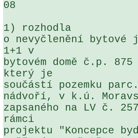
08

1) rozhodla

o nevyčlenění bytové j
1+1 v 

bytovém domě č.p. 875 
který je 

součástí pozemku parc.
nádvoří, v k.ú. Moravs
zapsaného na LV č. 257
rámci 

projektu "Koncepce byd