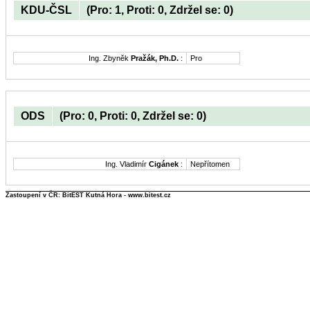
KDU-ČSL
(Pro: 1, Proti: 0, Zdržel se: 0)
Ing. Zbyněk
Pražák, Ph.D.
:
Pro
ODS
(Pro: 0, Proti: 0, Zdržel se: 0)
Ing. Vladimír
Cigánek
:
Nepřítomen
Zastoupení v ČR: BitEST Kutná Hora - www.bitest.cz