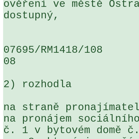
ověření ve městě Ostra
dostupný,

07695/RM1418/108                   
08

2) rozhodla

na straně pronajímatel
na pronájem sociálního
č. 1 v bytovém domě č.