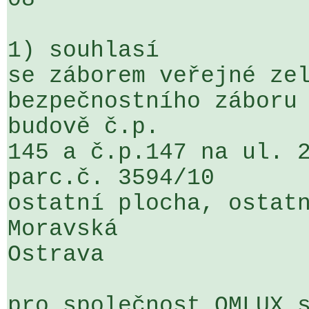
1) souhlasí

se záborem veřejné zel
bezpečnostního záboru 
budově č.p. 

145 a č.p.147 na ul. 2
parc.č. 3594/10 

ostatní plocha, ostatn
Moravská 

Ostrava

pro společnost OMLUX s