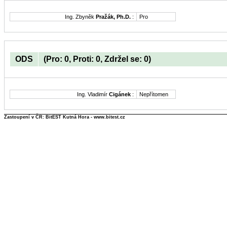
Ing. Zbyněk
Pražák, Ph.D.
:
Pro
ODS
(Pro: 0, Proti: 0, Zdržel se: 0)
Ing. Vladimír
Cigánek
:
Nepřítomen
Zastoupení v ČR: BitEST Kutná Hora - www.bitest.cz