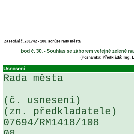
Zasedání č. 201742 - 108. schůze rady města
bod č. 30. - Souhlas se záborem veřejné zeleně n
(Poznámka:
Předkládá: Ing. 
Usnesení
Rada města

(č. usneseni)                                                  
(zn. předkladatele)

07694/RM1418/108                   
08
