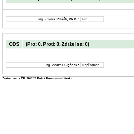
Ing. Zbyněk
Pražák, Ph.D.
:
Pro
ODS
(Pro: 0, Proti: 0, Zdržel se: 0)
Ing. Vladimír
Cigánek
:
Nepřítomen
Zastoupení v ČR: BitEST Kutná Hora - www.bitest.cz