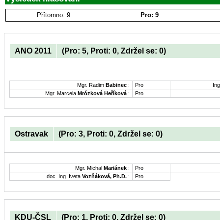
Přítomno: 9
Pro: 9
ANO 2011
(Pro: 5, Proti: 0, Zdržel se: 0)
Mgr. Radim
Babinec
:
Pro
Ing
Mgr. Marcela
Mrózková Heříková
:
Pro
Ostravak
(Pro: 3, Proti: 0, Zdržel se: 0)
Mgr. Michal
Mariánek
:
Pro
doc. Ing. Iveta
Vozňáková, Ph.D.
:
Pro
KDU-ČSL
(Pro: 1, Proti: 0, Zdržel se: 0)