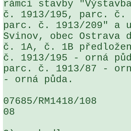
rámci stavby "Výstavba
č. 1913/195, parc. č. 
parc. č. 1913/209" a u
Svinov, obec Ostrava d
č. 1A, č. 1B předložen
č. 1913/195 - orná půd
parc. č. 1913/87 - orn
- orná půda.

07685/RM1418/108                   
08
