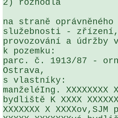
2) rozhodla

na straně oprávněného 
služebnosti - zřízení,
provozování a údržby v
k pozemku:

parc. č. 1913/87 - orn
Ostrava,

s vlastníky:

manželéIng. XXXXXXXX X
bydliště K XXXX XXXXXX
XXXXXXX X XXXXov,SJM p