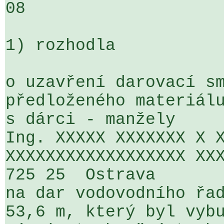
08

1) rozhodla

o uzavření darovací sm
předloženého materiálu
s dárci - manžely

Ing. XXXXX XXXXXXX X X
XXXXXXXXXXXXXXXXXX XXX
725 25  Ostrava

na dar vodovodního řad
53,6 m, který byl vybu