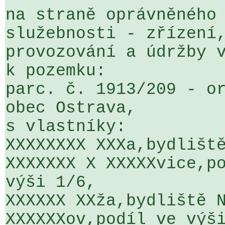
na straně oprávněného 
služebnosti - zřízení,
provozování a údržby v
k pozemku:

parc. č. 1913/209 - or
obec Ostrava,

s vlastníky:

XXXXXXXX XXXa,bydliště
XXXXXXX X XXXXXvice,po
výši 1/6,

XXXXXX XXža,bydliště N
XXXXXXov,podíl ve výši