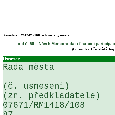
Zasedání č. 201742 - 108. schůze rady města
bod č. 60. - Návrh Memoranda o finanční particip
(Poznámka:
Předkládá: Ing
Usnesení
Rada města

(č. usneseni)                                                  
(zn. předkladatele)

07671/RM1418/108                   
87
