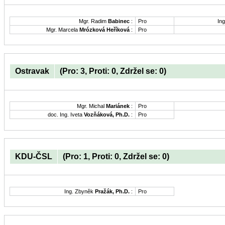
Mgr. Radim
Babinec
:
Pro
Ing
Mgr. Marcela
Mrózková Heříková
:
Pro
Ostravak
(Pro: 3, Proti: 0, Zdržel se: 0)
Mgr. Michal
Mariánek
:
Pro
doc. Ing. Iveta
Vozňáková, Ph.D.
:
Pro
KDU-ČSL
(Pro: 1, Proti: 0, Zdržel se: 0)
Ing. Zbyněk
Pražák, Ph.D.
:
Pro