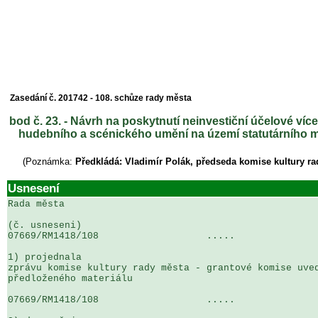
Zasedání č. 201742 - 108. schůze rady města
bod č. 23. - Návrh na poskytnutí neinvestiční účelové víc
hudebního a scénického umění na území statutárního mě
(Poznámka:
Předkládá: Vladimír Polák, předseda komise kultury ra
Usnesení
Rada města

(č. usneseni)                                          
07669/RM1418/108                   .....               
1) projednala

zprávu komise kultury rady města - grantové komise uved
předloženého materiálu

07669/RM1418/108                   .....               