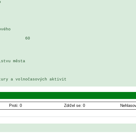
 

vého

          60

stvu města 

ury a volnočasových aktivit

Proti: 0
Zdržel se: 0
Nehlasov