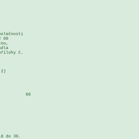
olečnosti 

 00 

ou, 

dla 

řílohy č. 

2) 

          60

 

8 do 30. 
