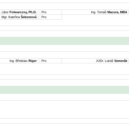
. Libor
Folwarczny, Ph.D.
:
Pro
Ing. Tomáš
Macura, MBA
:
Mgr. Kateřina
Šebestová
:
Pro
Ing. Břetislav
Riger
:
Pro
JUDr. Lukáš
Semerák
: