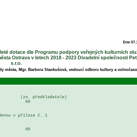
Dne 07.
eleté dotace dle Programu podpory veřejných kulturních slu
sta Ostrava v letech 2018 - 2023 Divadelní společnosti Pe
s.r.o.
dy města, Mgr. Barbora Stankušová, vedoucí odboru kultury a volnočasov
        (zn. předkladatele)

          60

enou v příloze č. 1 

          60
