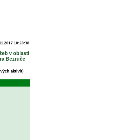
11.2017 10:28:38
žeb v oblasti
tra Bezruče
ých aktivit
)