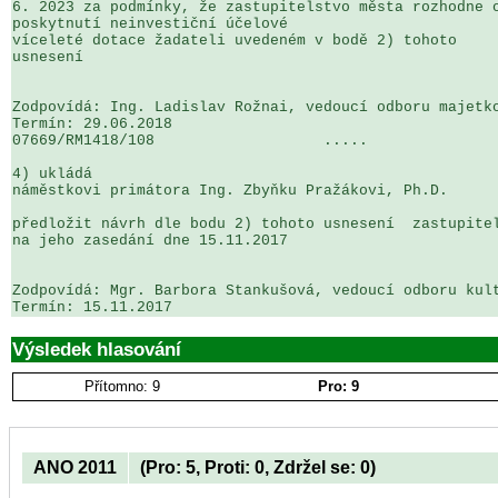
6. 2023 za podmínky, že zastupitelstvo města rozhodne o
poskytnutí neinvestiční účelové 

víceleté dotace žadateli uvedeném v bodě 2) tohoto 

usnesení

Zodpovídá: Ing. Ladislav Rožnai, vedoucí odboru majetko
Termín: 29.06.2018

07669/RM1418/108                   .....               
4) ukládá

náměstkovi primátora Ing. Zbyňku Pražákovi, Ph.D.

předložit návrh dle bodu 2) tohoto usnesení  zastupitel
na jeho zasedání dne 15.11.2017

Zodpovídá: Mgr. Barbora Stankušová, vedoucí odboru kult
Výsledek hlasování
Přítomno: 9
Pro: 9
ANO 2011
(Pro: 5, Proti: 0, Zdržel se: 0)