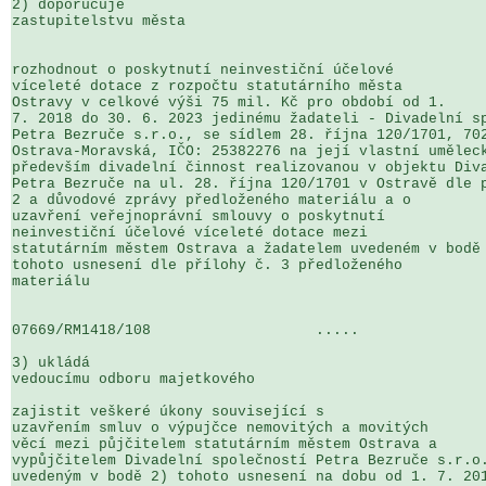
2) doporučuje

zastupitelstvu města

rozhodnout o poskytnutí neinvestiční účelové 

víceleté dotace z rozpočtu statutárního města 

Ostravy v celkové výši 75 mil. Kč pro období od 1. 

7. 2018 do 30. 6. 2023 jedinému žadateli - Divadelní sp
Petra Bezruče s.r.o., se sídlem 28. října 120/1701, 702
Ostrava-Moravská, IČO: 25382276 na její vlastní uměleck
především divadelní činnost realizovanou v objektu Diva
Petra Bezruče na ul. 28. října 120/1701 v Ostravě dle p
2 a důvodové zprávy předloženého materiálu a o 

uzavření veřejnoprávní smlouvy o poskytnutí 

neinvestiční účelové víceleté dotace mezi 

statutárním městem Ostrava a žadatelem uvedeném v bodě 
tohoto usnesení dle přílohy č. 3 předloženého 

materiálu

07669/RM1418/108                   .....               
3) ukládá

vedoucímu odboru majetkového 

zajistit veškeré úkony související s 

uzavřením smluv o výpujčce nemovitých a movitých 

věcí mezi půjčitelem statutárním městem Ostrava a 

vypůjčitelem Divadelní společností Petra Bezruče s.r.o.
uvedeným v bodě 2) tohoto usnesení na dobu od 1. 7. 201