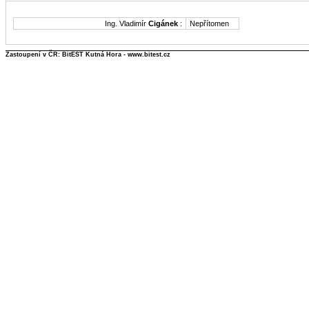
Ing. Vladimír
Cigánek
:
Nepřítomen
Zastoupení v ČR: BitEST Kutná Hora - www.bitest.cz