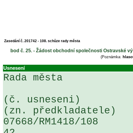
Zasedání č. 201742 - 108. schůze rady města
bod č. 25. - Žádost obchodní společnosti Ostravské výs
(Poznámka:
hlaso
Usnesení
Rada města

(č. usneseni)                                                  
(zn. předkladatele)

07668/RM1418/108                   
42
