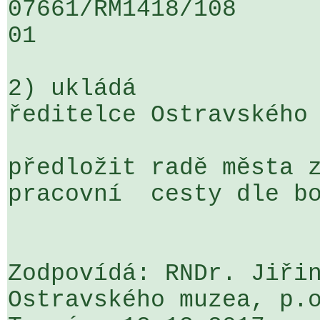
07661/RM1418/108                   
01

2) ukládá

ředitelce Ostravského 
předložit radě města zp
pracovní  cesty dle bo
Zodpovídá: RNDr. Jiřin
Ostravského muzea, p.o