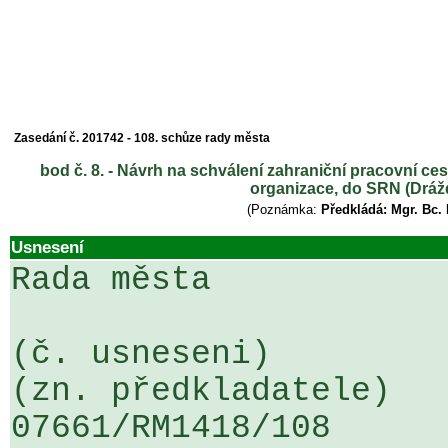
Zasedání č. 201742 - 108. schůze rady města
bod č. 8. - Návrh na schválení zahraniční pracovní ce
organizace, do SRN (Dráž
(Poznámka:
Předkládá: Mgr. Bc.
Usnesení
Rada města

(č. usneseni)                                                  
(zn. předkladatele)

07661/RM1418/108                   