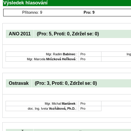
Výsledek hlasování
Přítomno: 9
Pro: 9
ANO 2011
(Pro: 5, Proti: 0, Zdržel se: 0)
Mgr. Radim
Babinec
:
Pro
Ing
Mgr. Marcela
Mrózková Heříková
:
Pro
Ostravak
(Pro: 3, Proti: 0, Zdržel se: 0)
Mgr. Michal
Mariánek
:
Pro
doc. Ing. Iveta
Vozňáková, Ph.D.
:
Pro