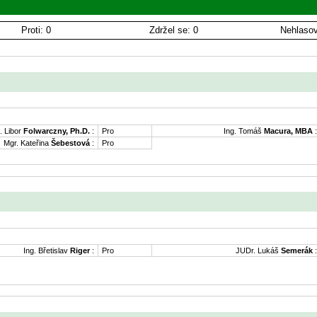
Proti: 0
Zdržel se: 0
Nehlasov
. Libor
Folwarczny, Ph.D.
:
Pro
Ing. Tomáš
Macura, MBA
:
Mgr. Kateřina
Šebestová
:
Pro
Ing. Břetislav
Riger
:
Pro
JUDr. Lukáš
Semerák
: