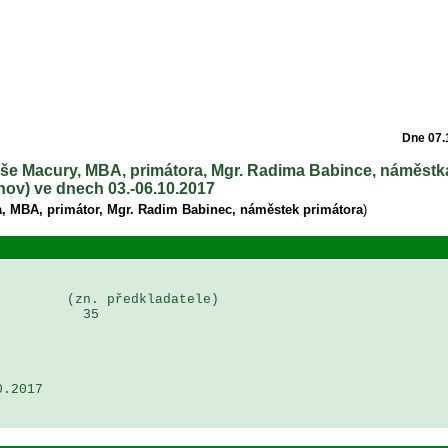
Dne 07.
máše Macury, MBA, primátora, Mgr. Radima Babince, náměstk
ov) ve dnech 03.-06.10.2017
, MBA, primátor, Mgr. Radim Babinec, náměstek primátora
)
        (zn. předkladatele)

          35

.2017 
