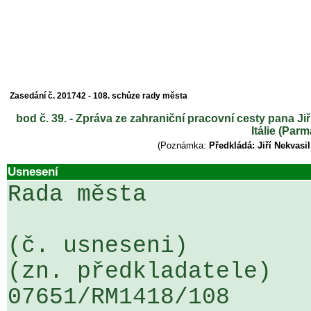
Zasedání č. 201742 - 108. schůze rady města
bod č. 39. - Zpráva ze zahraniční pracovní cesty pana Ji
Itálie (Par
(Poznámka:
Předkládá: Jiří Nekvasi
Usnesení
Rada města

(č. usneseni)                                                  
(zn. předkladatele)

07651/RM1418/108                   