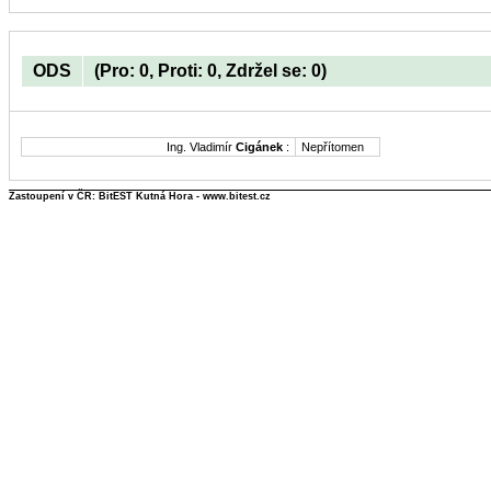
ODS
(Pro: 0, Proti: 0, Zdržel se: 0)
Ing. Vladimír
Cigánek
:
Nepřítomen
Zastoupení v ČR: BitEST Kutná Hora - www.bitest.cz