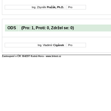
Ing. Zbyněk
Pražák, Ph.D.
:
Pro
ODS
(Pro: 1, Proti: 0, Zdržel se: 0)
Ing. Vladimír
Cigánek
:
Pro
Zastoupení v ČR: BitEST Kutná Hora - www.bitest.cz