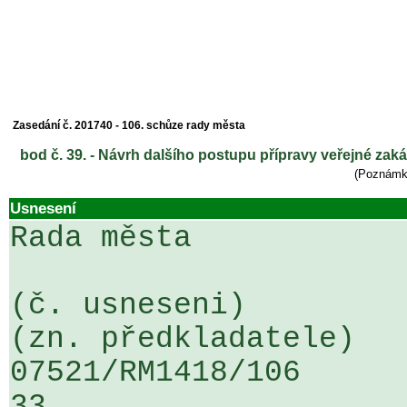
Zasedání č. 201740 - 106. schůze rady města
bod č. 39. - Návrh dalšího postupu přípravy veřejné z
(Poznám
Usnesení
Rada města

(č. usneseni)                                                  
(zn. předkladatele)

07521/RM1418/106                   
33
