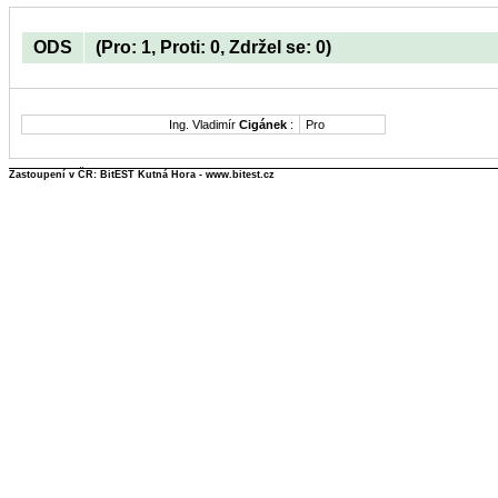
ODS
(Pro: 1, Proti: 0, Zdržel se: 0)
Ing. Vladimír
Cigánek
:
Pro
Zastoupení v ČR: BitEST Kutná Hora - www.bitest.cz