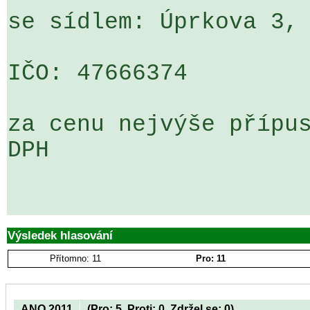
se sídlem: Úprkova 3, 
IČO: 47666374

za cenu nejvýše přípus
DPH

Výsledek hlasování
Přítomno: 11
Pro: 11
ANO 2011
(Pro: 5, Proti: 0, Zdržel se: 0)