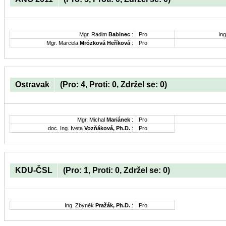
Mgr. Radim
Babinec
:
Pro
Ing
Mgr. Marcela
Mrózková Heříková
:
Pro
Ostravak
(Pro: 4, Proti: 0, Zdržel se: 0)
Mgr. Michal
Mariánek
:
Pro
doc. Ing. Iveta
Vozňáková, Ph.D.
:
Pro
KDU-ČSL
(Pro: 1, Proti: 0, Zdržel se: 0)
Ing. Zbyněk
Pražák, Ph.D.
:
Pro