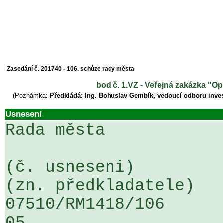
Zasedání č. 201740 - 106. schůze rady města
bod č. 1.VZ - Veřejná zakázka "O
(Poznámka:
Předkládá: Ing. Bohuslav Gembík, vedoucí odboru inves
Usnesení
Rada města

(č. usneseni)                                                  
(zn. předkladatele)

07510/RM1418/106                   
05
