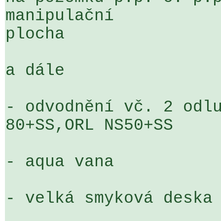
manipulační 

plocha

a dále

- odvodnění vč. 2 odlu
80+SS,ORL NS50+SS

- aqua vana

- velká smyková deska 