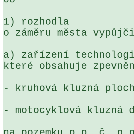
1) rozhodla

o záměru města vypůjči
a) zařízení technologi
které obsahuje zpevněn
- kruhová kluzná ploch
- motocyklová kluzná d
na pozemku p.p. č. p.p