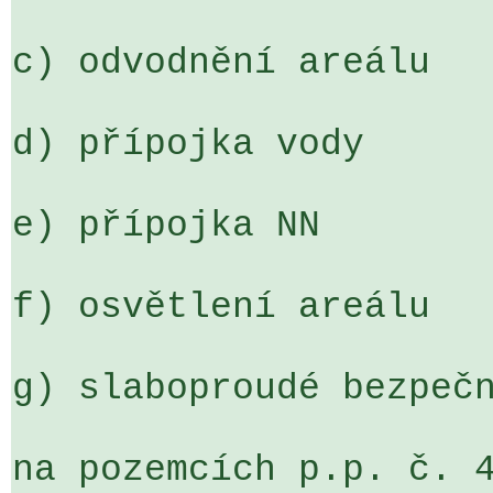
c) odvodnění areálu

d) přípojka vody

e) přípojka NN

f) osvětlení areálu

g) slaboproudé bezpečn
na pozemcích p.p. č. 4