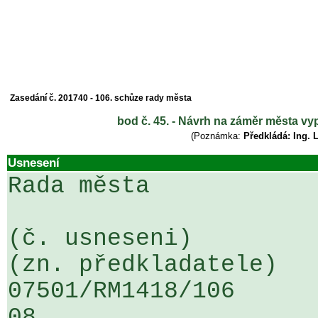
Zasedání č. 201740 - 106. schůze rady města
bod č. 45. - Návrh na záměr města vyp
(Poznámka:
Předkládá: Ing. 
Usnesení
Rada města

(č. usneseni)                                                  
(zn. předkladatele)

07501/RM1418/106                   
08
