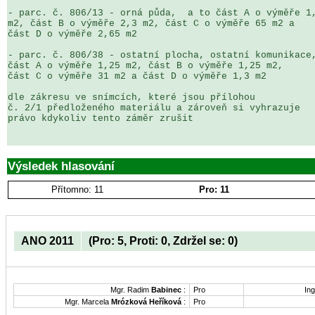
- parc. č. 806/13 - orná půda,  a to část A o výměře 1,
m2, část B o výměře 2,3 m2, část C o výměře 65 m2 a 

část D o výměře 2,65 m2

- parc. č. 806/38 - ostatní plocha, ostatní komunikace,
část A o výměře 1,25 m2, část B o výměře 1,25 m2, 

část C o výměře 31 m2 a část D o výměře 1,3 m2

dle zákresu ve snímcích, které jsou přílohou 

č. 2/1 předloženého materiálu a zároveň si vyhrazuje 

právo kdykoliv tento záměr zrušit

Výsledek hlasování
Přítomno: 11
Pro: 11
ANO 2011
(Pro: 5, Proti: 0, Zdržel se: 0)
Mgr. Radim
Babinec
:
Pro
Ing
Mgr. Marcela
Mrózková Heříková
:
Pro