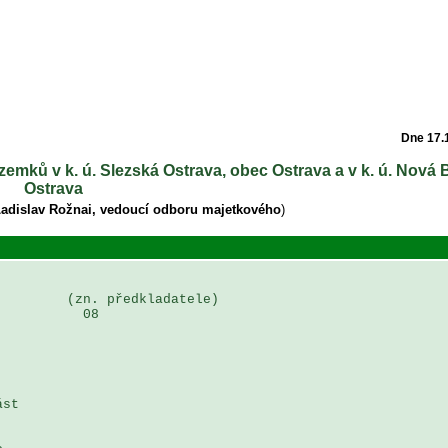
Dne 17.
emků v k. ú. Slezská Ostrava, obec Ostrava a v k. ú. Nová 
Ostrava
Ladislav Rožnai, vedoucí odboru majetkového
)
        (zn. předkladatele)

          08

st 
