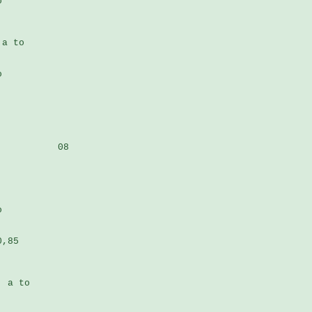
 

a to 

 

          08

 

,85 

 a to 
