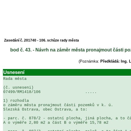
Zasedání č. 201740 - 106. schůze rady města
bod č. 43. - Návrh na záměr města pronajmout části poz
(Poznámka:
Předkládá: Ing. 
Usnesení
Rada města

(č. usneseni)                                          
07499/RM1418/106                   .....               
1) rozhodla

o záměru města pronajmout části pozemků v k. ú. 

Slezská Ostrava, obec Ostrava, a to:

- parc. č. 878/2 - ostatní plocha, jiná plocha, a to čá
A o výměře 2,80 m2 a část B o výměře 15,78 m2
