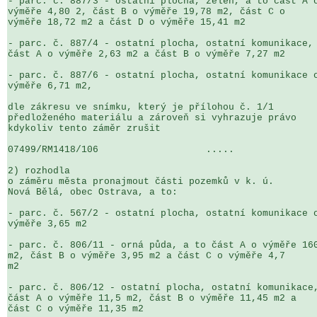
- parc. č. 887/3 - ostatní plocha, zeleň, a to část A o
výměře 4,80 2, část B o výměře 19,78 m2, část C o 

výměře 18,72 m2 a část D o výměře 15,41 m2

- parc. č. 887/4 - ostatní plocha, ostatní komunikace, 
část A o výměře 2,63 m2 a část B o výměře 7,27 m2

- parc. č. 887/6 - ostatní plocha, ostatní komunikace o
výměře 6,71 m2,

dle zákresu ve snímku, který je přílohou č. 1/1 

předloženého materiálu a zároveň si vyhrazuje právo 

kdykoliv tento záměr zrušit

07499/RM1418/106                   .....               
2) rozhodla

o záměru města pronajmout části pozemků v k. ú. 

Nová Bělá, obec Ostrava, a to:

- parc. č. 567/2 - ostatní plocha, ostatní komunikace o
výměře 3,65 m2

- parc. č. 806/11 - orná půda, a to část A o výměře 160
m2, část B o výměře 3,95 m2 a část C o výměře 4,7 

m2

- parc. č. 806/12 - ostatní plocha, ostatní komunikace,
část A o výměře 11,5 m2, část B o výměře 11,45 m2 a 

část C o výměře 11,35 m2
