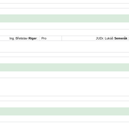
Ing. Břetislav
Riger
:
Pro
JUDr. Lukáš
Semerák
: