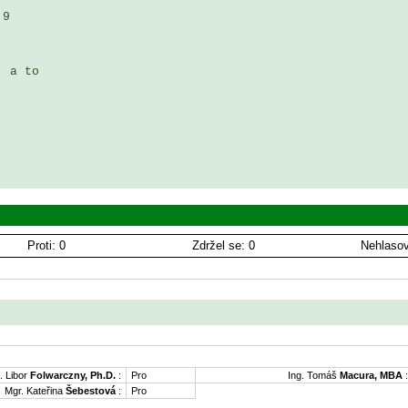
9 

 a to 

Proti: 0
Zdržel se: 0
Nehlasov
. Libor
Folwarczny, Ph.D.
:
Pro
Ing. Tomáš
Macura, MBA
:
Mgr. Kateřina
Šebestová
:
Pro