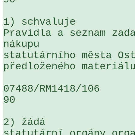
1) schvaluje

Pravidla a seznam zada
nákupu 

statutárního města Ost
předloženého materiálu
07488/RM1418/106                   
90

2) žádá

statutární orgány orga