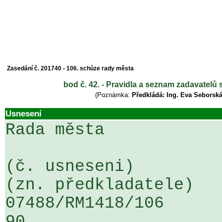
Zasedání č. 201740 - 106. schůze rady města
bod č. 42. - Pravidla a seznam zadavatel
(Poznámka:
Předkládá: Ing. Eva Seborská
Usnesení
Rada města

(č. usneseni)                                                  
(zn. předkladatele)

07488/RM1418/106                   
90
