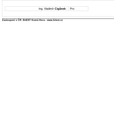
Ing. Vladimír
Cigánek
:
Pro
Zastoupení v ČR: BitEST Kutná Hora - www.bitest.cz