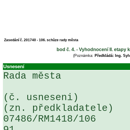
Zasedání č. 201740 - 106. schůze rady města
bod č. 4. - Vyhodnocení II. etapy
(Poznámka:
Předkládá: Ing. Syl
Usnesení
Rada města

(č. usneseni)                                                  
(zn. předkladatele)

07486/RM1418/106                   
91
