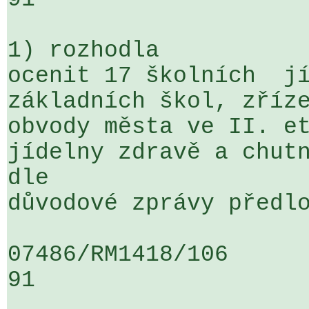
1) rozhodla

ocenit 17 školních  jí
základních škol, zříze
obvody města ve II. et
jídelny zdravě a chutn
dle 

důvodové zprávy předlo
07486/RM1418/106                   
91
