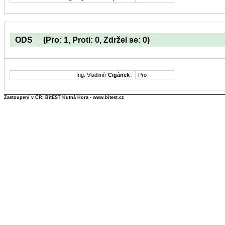
ODS
(Pro: 1, Proti: 0, Zdržel se: 0)
Ing. Vladimír
Cigánek
:
Pro
Zastoupení v ČR: BitEST Kutná Hora - www.bitest.cz