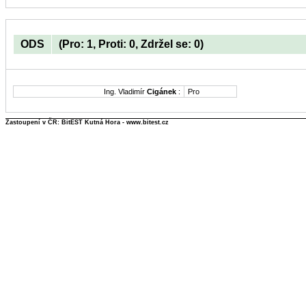
ODS
(Pro: 1, Proti: 0, Zdržel se: 0)
Ing. Vladimír
Cigánek
:
Pro
Zastoupení v ČR: BitEST Kutná Hora - www.bitest.cz