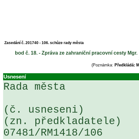
Zasedání č. 201740 - 106. schůze rady města
bod č. 18. - Zpráva ze zahraniční pracovní cesty Mgr
(Poznámka:
Předkládá: M
Usnesení
Rada města

(č. usneseni)                                                  
(zn. předkladatele)

07481/RM1418/106                   