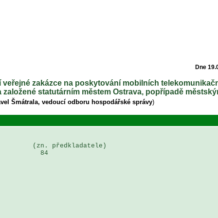
Dne 19.
í veřejné zakázce na poskytování mobilních telekomunikač
é a založené statutárním městem Ostrava, popřípadě městsk
avel Šmátrala, vedoucí odboru hospodářské správy
)
        (zn. předkladatele)

          84


