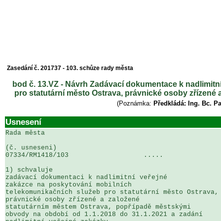
Zasedání č. 201737 - 103. schůze rady města
bod č. 13.VZ - Návrh Zadávací dokumentace k nadlimitn
pro statutární město Ostrava, právnické osoby zřízen
(Poznámka:
Předkládá: Ing. Bc. P
Usnesení
Rada města

(č. usneseni)                                          
07334/RM1418/103                   .....               
1) schvaluje

zadávací dokumentaci k nadlimitní veřejné 

zakázce na poskytování mobilních 

telekomunikačních služeb pro statutární město Ostrava, 
právnické osoby zřízené a založené 

statutárním městem Ostrava, popřípadě městskými 

obvody na období od 1.1.2018 do 31.1.2021 a zadání 
