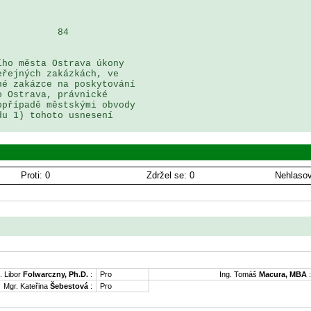
          84

ho města Ostrava úkony 

řejných zakázkách, ve 

é zakázce na poskytování 

 Ostrava, právnické 

případě městskými obvody 

u 1) tohoto usnesení

Proti: 0
Zdržel se: 0
Nehlasov
. Libor
Folwarczny, Ph.D.
:
Pro
Ing. Tomáš
Macura, MBA
:
Mgr. Kateřina
Šebestová
:
Pro