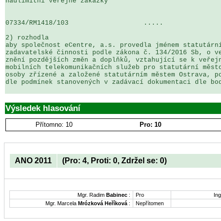
nadlimitní veřejné zakázky

07334/RM1418/103                   .....               
2) rozhodla

aby společnost eCentre, a.s. provedla jménem statutární
zadavatelské činnosti podle zákona č. 134/2016 Sb, o ve
znění pozdějších změn a doplňků, vztahující se k veřejn
mobilních telekomunikačních služeb pro statutární město
osoby zřízené a založené statutárním městem Ostrava, po
dle podmínek stanovených v zadávací dokumentaci dle bod
Výsledek hlasování
Přítomno: 10
Pro: 10
ANO 2011
(Pro: 4, Proti: 0, Zdržel se: 0)
Mgr. Radim
Babinec
:
Pro
Ing
Mgr. Marcela
Mrózková Heříková
:
Nepřítomen