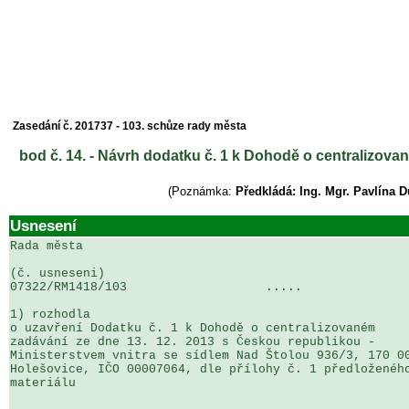
Zasedání č. 201737 - 103. schůze rady města
bod č. 14. - Návrh dodatku č. 1 k Dohodě o centralizov
(Poznámka:
Předkládá: Ing. Mgr. Pavlína 
Usnesení
Rada města

(č. usneseni)                                          
07322/RM1418/103                   .....               
1) rozhodla

o uzavření Dodatku č. 1 k Dohodě o centralizovaném 

zadávání ze dne 13. 12. 2013 s Českou republikou - 

Ministerstvem vnitra se sídlem Nad Štolou 936/3, 170 00
Holešovice, IČO 00007064, dle přílohy č. 1 předloženého
materiálu
