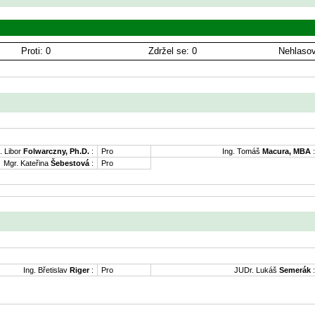
Proti: 0
Zdržel se: 0
Nehlasov
. Libor
Folwarczny, Ph.D.
:
Pro
Ing. Tomáš
Macura, MBA
:
Mgr. Kateřina
Šebestová
:
Pro
Ing. Břetislav
Riger
:
Pro
JUDr. Lukáš
Semerák
: