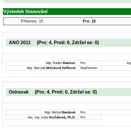
Výsledek hlasování
Přítomno: 10
Pro: 10
ANO 2011
(Pro: 4, Proti: 0, Zdržel se: 0)
Mgr. Radim
Babinec
:
Pro
Ing
Mgr. Marcela
Mrózková Heříková
:
Nepřítomen
Ostravak
(Pro: 4, Proti: 0, Zdržel se: 0)
Mgr. Michal
Mariánek
:
Pro
doc. Ing. Iveta
Vozňáková, Ph.D.
:
Pro