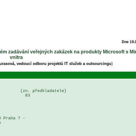
Dne 19.
aném zadávání veřejných zakázek na produkty Microsoft s Mi
vnitra
Durasová, vedoucí odboru projektů IT služeb a outsourcingu
)
        (zn. předkladatele)

          83

 Praha 7 - 

 
