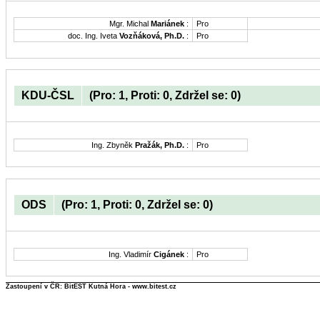
Mgr. Michal
Mariánek
:
Pro
doc. Ing. Iveta
Vozňáková, Ph.D.
:
Pro
KDU-ČSL
(Pro: 1, Proti: 0, Zdržel se: 0)
Ing. Zbyněk
Pražák, Ph.D.
:
Pro
ODS
(Pro: 1, Proti: 0, Zdržel se: 0)
Ing. Vladimír
Cigánek
:
Pro
Zastoupení v ČR: BitEST Kutná Hora - www.bitest.cz