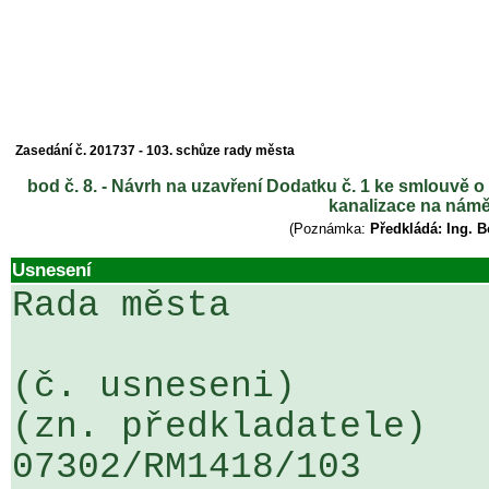
Zasedání č. 201737 - 103. schůze rady města
bod č. 8. - Návrh na uzavření Dodatku č. 1 ke smlouvě 
kanalizace na námě
(Poznámka:
Předkládá: Ing. 
Usnesení
Rada města

(č. usneseni)                                                  
(zn. předkladatele)

07302/RM1418/103                   