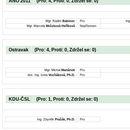
ANO 2011
(Pro: 4, Proti: 0, Zdržel se: 0)
Mgr. Radim
Babinec
:
Pro
Ing
Mgr. Marcela
Mrózková Heříková
:
Nepřítomen
Ostravak
(Pro: 4, Proti: 0, Zdržel se: 0)
Mgr. Michal
Mariánek
:
Pro
doc. Ing. Iveta
Vozňáková, Ph.D.
:
Pro
KDU-ČSL
(Pro: 1, Proti: 0, Zdržel se: 0)
Ing. Zbyněk
Pražák, Ph.D.
:
Pro