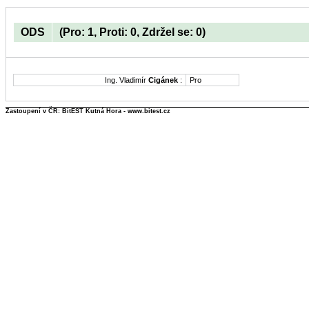
ODS
(Pro: 1, Proti: 0, Zdržel se: 0)
Ing. Vladimír
Cigánek
:
Pro
Zastoupení v ČR: BitEST Kutná Hora - www.bitest.cz