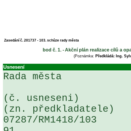
Zasedání č. 201737 - 103. schůze rady města
bod č. 1. - Akční plán realizace cílů a 
(Poznámka:
Předkládá: Ing. Syl
Usnesení
Rada města

(č. usneseni)                                                  
(zn. předkladatele)

07287/RM1418/103                   
91
