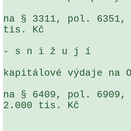
na § 3311, pol. 6351, 
tis. Kč

- s n i ž u j í

kapitálové výdaje na O
na § 6409, pol. 6909, 
2.000 tis. Kč
