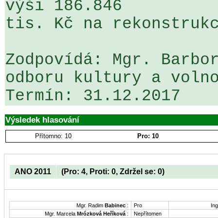
výši 186.846 

tis. Kč na rekonstrukc
Zodpovídá: Mgr. Barbor
odboru kultury a volno
Výsledek hlasování
Přítomno: 10
Pro: 10
ANO 2011
(Pro: 4, Proti: 0, Zdržel se: 0)
Mgr. Radim
Babinec
:
Pro
Ing
Mgr. Marcela
Mrózková Heříková
:
Nepřítomen