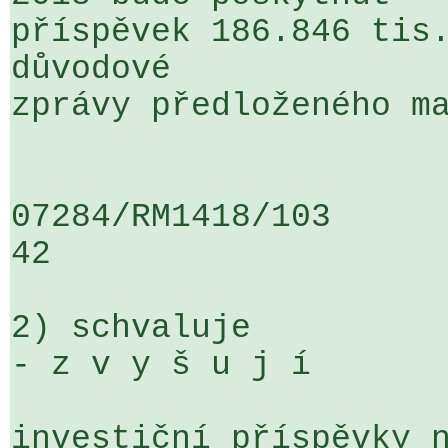
příspěvek 186.846 tis.
důvodové 

zprávy předloženého ma
07284/RM1418/103                   
42

2) schvaluje

- z v y š u j í

investiční příspěvky n