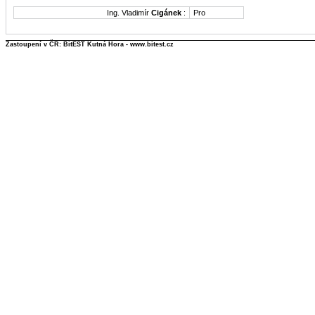
Ing. Vladimír
Cigánek
:
Pro
Zastoupení v ČR: BitEST Kutná Hora - www.bitest.cz