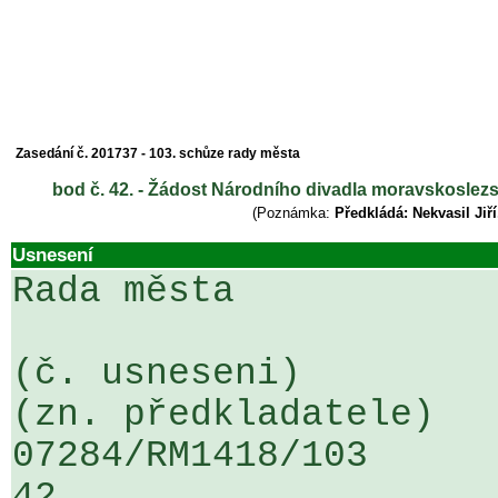
Zasedání č. 201737 - 103. schůze rady města
bod č. 42. - Žádost Národního divadla moravskoslezs
(Poznámka:
Předkládá: Nekvasil Jiř
Usnesení
Rada města

(č. usneseni)                                                  
(zn. předkladatele)

07284/RM1418/103                   
42
