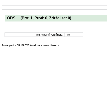
ODS
(Pro: 1, Proti: 0, Zdržel se: 0)
Ing. Vladimír
Cigánek
:
Pro
Zastoupení v ČR: BitEST Kutná Hora - www.bitest.cz