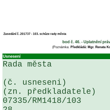
Zasedání č. 201737 - 103. schůze rady města
bod č. 46. - Uplatnění pr
(Poznámka:
Předkládá: Mgr. Renata K
Usnesení
Rada města

(č. usneseni)                                                  
(zn. předkladatele)

07335/RM1418/103                   
28
