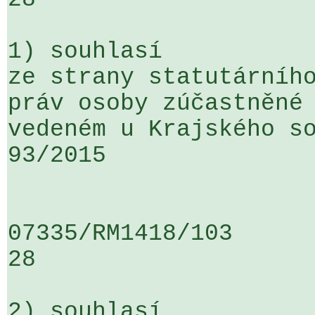
1) souhlasí

ze strany statutárního
práv osoby zúčastněné 
vedeném u Krajského so
93/2015 

07335/RM1418/103                   
28

2) souhlasí
