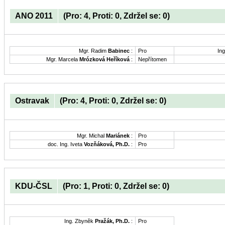
ANO 2011
(Pro: 4, Proti: 0, Zdržel se: 0)
Mgr. Radim
Babinec
:
Pro
Ing
Mgr. Marcela
Mrózková Heříková
:
Nepřítomen
Ostravak
(Pro: 4, Proti: 0, Zdržel se: 0)
Mgr. Michal
Mariánek
:
Pro
doc. Ing. Iveta
Vozňáková, Ph.D.
:
Pro
KDU-ČSL
(Pro: 1, Proti: 0, Zdržel se: 0)
Ing. Zbyněk
Pražák, Ph.D.
:
Pro