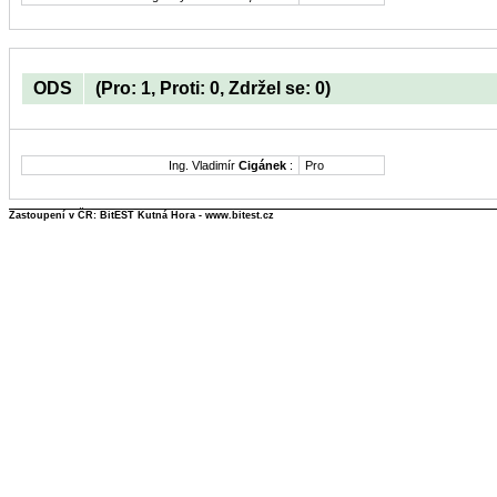
ODS
(Pro: 1, Proti: 0, Zdržel se: 0)
Ing. Vladimír
Cigánek
:
Pro
Zastoupení v ČR: BitEST Kutná Hora - www.bitest.cz