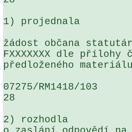
1) projednala

žádost občana statutár
FXXXXXXX dle přílohy č
předloženého materiálu
07275/RM1418/103                   
28

2) rozhodla

o zaslání odpovědí na 