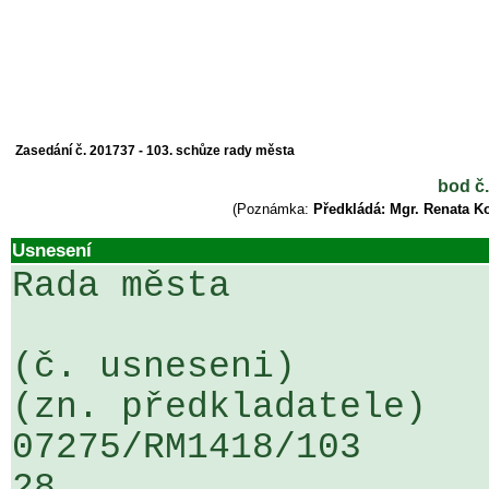
Zasedání č. 201737 - 103. schůze rady města
bod č.
(Poznámka:
Předkládá: Mgr. Renata K
Usnesení
Rada města

(č. usneseni)                                                  
(zn. předkladatele)

07275/RM1418/103                   
28
