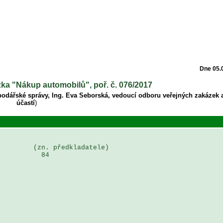
Dne 05.
zka "Nákup automobilů", poř. č. 076/2017
podářské správy, Ing. Eva Seborská, vedoucí odboru veřejných zakázek 
účastí
)
        (zn. předkladatele)

          84
