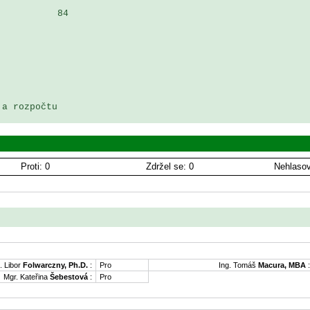
          84

a rozpočtu

Proti: 0
Zdržel se: 0
Nehlasov
. Libor
Folwarczny, Ph.D.
:
Pro
Ing. Tomáš
Macura, MBA
:
Mgr. Kateřina
Šebestová
:
Pro