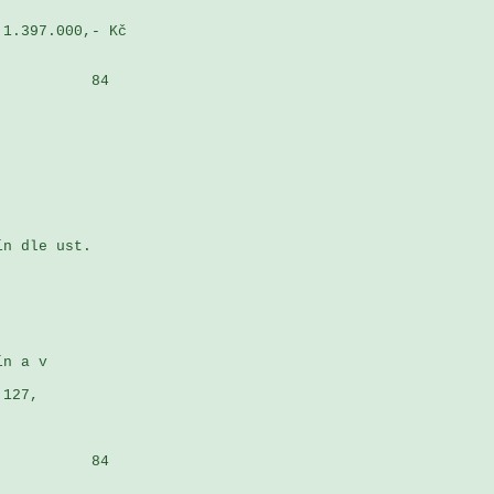
1.397.000,- Kč

          84

n dle ust. 

n a v 

127, 

          84
