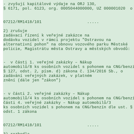
- zvyšují kapitálové výdaje na ORJ 130, 

§ 6171, pol. 6123, org. 0005044000000, UZ 000001020  o 
07212/RM1418/101                   .....               
2) zrušuje

zadávací řízení k veřejné zakázce na 

dodávku vozidel v rámci projektu "Ostravou na 

alternativní pohon" na obnovu vozového parku Městské 

policie, Magistrátu města Ostravy a městských obvodů:

-  v části 1. veřejné zakázky – Nákup 

automobilů/8 ks osobních vozidel s pohonem na CNG/benzí
§ 127, odst. 2, písm. d) zákona č. 134/2016 Sb., o 

zadávání veřejných zakázek, v platném 

znění (dále jen "zákon")

- v části 2. veřejné zakázky – Nákup 

automobilů/4 ks osobních vozidel s pohonem na CNG/benzí
části 4. veřejné zakázky – Nákup automobilů/3 

ks osobních vozidel s pohonem na CNG/benzín dle ust. § 
odst. 1 zákona

07212/RM1418/101                   .....               