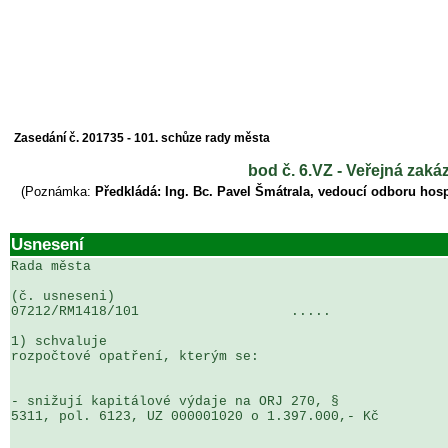
Zasedání č. 201735 - 101. schůze rady města
bod č. 6.VZ - Veřejná zaká
(Poznámka:
Předkládá: Ing. Bc. Pavel Šmátrala, vedoucí odboru hos
Usnesení
Rada města

(č. usneseni)                                          
07212/RM1418/101                   .....               
1) schvaluje

rozpočtové opatření, kterým se:

- snižují kapitálové výdaje na ORJ 270, § 

5311, pol. 6123, UZ 000001020 o 1.397.000,- Kč
