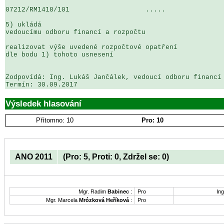
07212/RM1418/101                   .....               
5) ukládá

vedoucímu odboru financí a rozpočtu

realizovat výše uvedené rozpočtové opatření 

dle bodu 1) tohoto usnesení

Zodpovídá: Ing. Lukáš Jančálek, vedoucí odboru financí 
Výsledek hlasování
Přítomno: 10
Pro: 10
ANO 2011
(Pro: 5, Proti: 0, Zdržel se: 0)
Mgr. Radim
Babinec
:
Pro
Ing
Mgr. Marcela
Mrózková Heříková
:
Pro