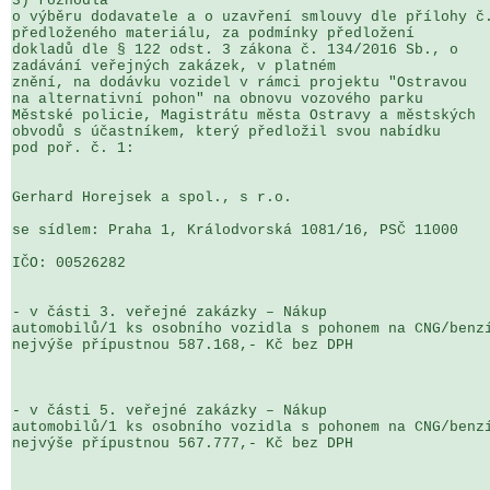
3) rozhodla

o výběru dodavatele a o uzavření smlouvy dle přílohy č.
předloženého materiálu, za podmínky předložení 

dokladů dle § 122 odst. 3 zákona č. 134/2016 Sb., o 

zadávání veřejných zakázek, v platném 

znění, na dodávku vozidel v rámci projektu "Ostravou 

na alternativní pohon" na obnovu vozového parku 

Městské policie, Magistrátu města Ostravy a městských 

obvodů s účastníkem, který předložil svou nabídku 

pod poř. č. 1:

Gerhard Horejsek a spol., s r.o.

se sídlem: Praha 1, Králodvorská 1081/16, PSČ 11000

IČO: 00526282

- v části 3. veřejné zakázky – Nákup 

automobilů/1 ks osobního vozidla s pohonem na CNG/benzí
nejvýše přípustnou 587.168,- Kč bez DPH

- v části 5. veřejné zakázky – Nákup 

automobilů/1 ks osobního vozidla s pohonem na CNG/benzí
nejvýše přípustnou 567.777,- Kč bez DPH
