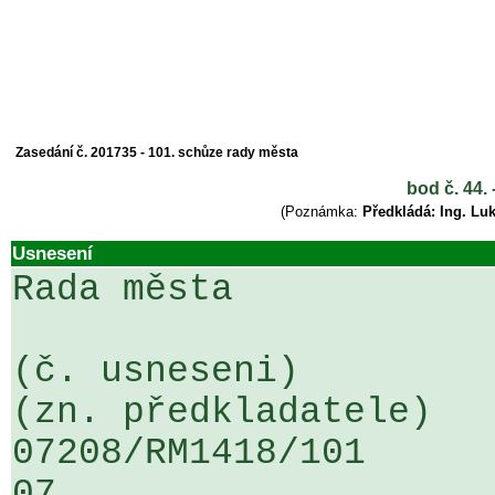
Zasedání č. 201735 - 101. schůze rady města
bod č. 44.
(Poznámka:
Předkládá: Ing. Lu
Usnesení
Rada města

(č. usneseni)                                                  
(zn. předkladatele)

07208/RM1418/101                   
07
