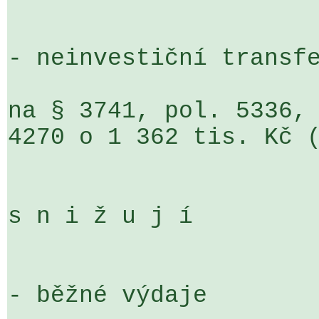
- neinvestiční transfe
na § 3741, pol. 5336, 
4270 o 1 362 tis. Kč (
s n i ž u j í

- běžné výdaje
