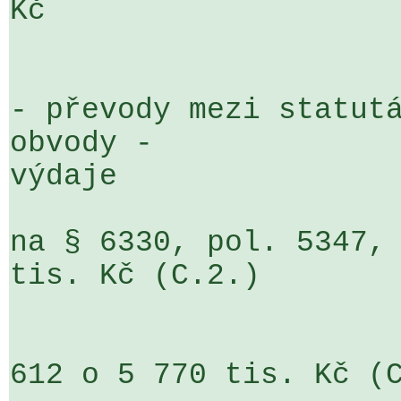
Kč

- převody mezi statutá
obvody - 

výdaje

na § 6330, pol. 5347, 
tis. Kč (C.2.)

                              
612 o 5 770 tis. Kč (C