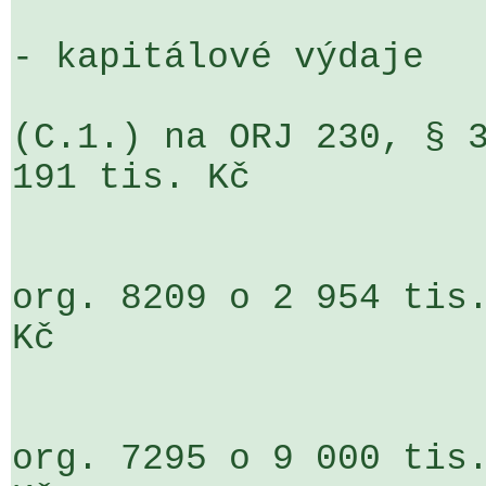
- kapitálové výdaje

(C.1.) na ORJ 230, § 3
191 tis. Kč

                               § 23
org. 8209 o 2 954 tis.
Kč

                               § 23
org. 7295 o 9 000 tis.