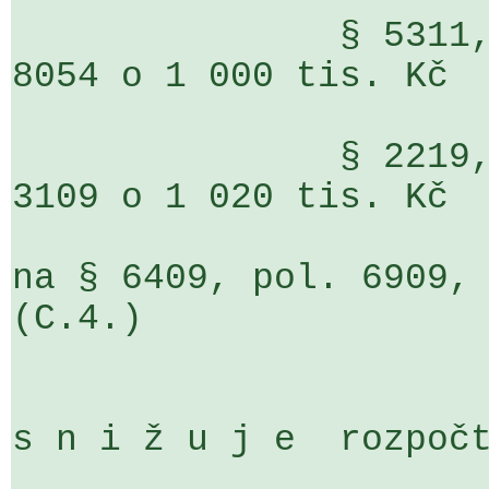
               § 5311, pol. 6121, ÚZ 95, org. 
8054 o 1 000 tis. Kč

               § 2219, pol. 6121, ÚZ 95, org. 
3109 o 1 020 tis. Kč

na § 6409, pol. 6909, 
(C.4.)

s n i ž u j e  rozpočt