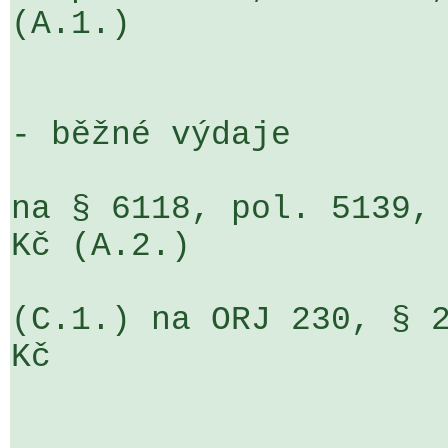
(A.1.)

- běžné výdaje

na § 6118, pol. 5139, 
Kč (A.2.)

(C.1.) na ORJ 230, § 2
Kč

                               § 2