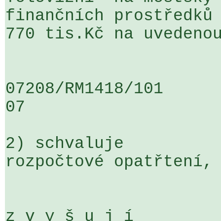
finančních prostředků 
770 tis.Kč na uvedenou
07208/RM1418/101                   
07

2) schvaluje

rozpočtové opatřtení, 
z v y š u j í
