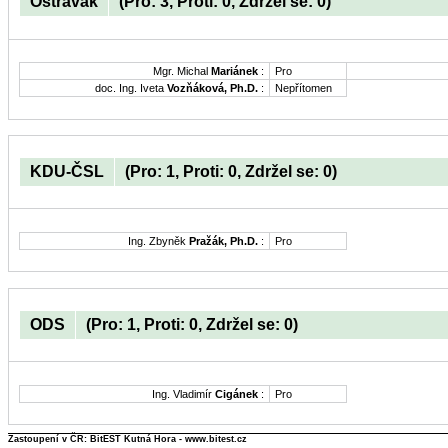
Ostravak
(Pro: 3, Proti: 0, Zdržel se: 0)
Mgr. Michal
Mariánek
:
Pro
doc. Ing. Iveta
Vozňáková, Ph.D.
:
Nepřítomen
KDU-ČSL
(Pro: 1, Proti: 0, Zdržel se: 0)
Ing. Zbyněk
Pražák, Ph.D.
:
Pro
ODS
(Pro: 1, Proti: 0, Zdržel se: 0)
Ing. Vladimír
Cigánek
:
Pro
Zastoupení v ČR: BitEST Kutná Hora - www.bitest.cz