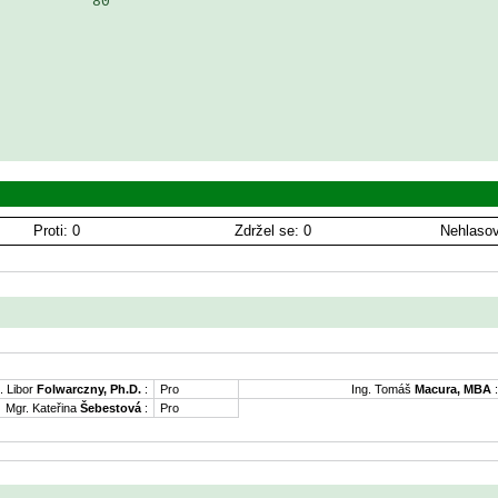
          80

Proti: 0
Zdržel se: 0
Nehlasov
. Libor
Folwarczny, Ph.D.
:
Pro
Ing. Tomáš
Macura, MBA
:
Mgr. Kateřina
Šebestová
:
Pro