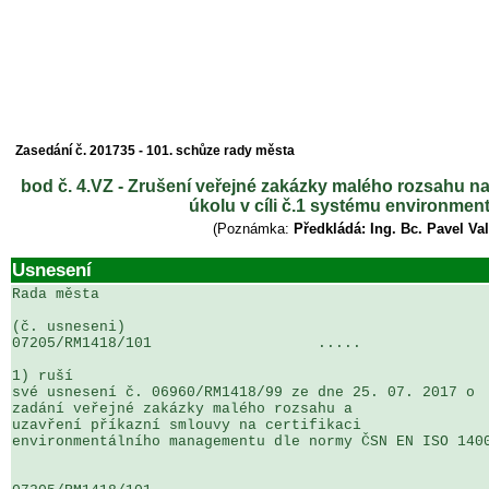
Zasedání č. 201735 - 101. schůze rady města
bod č. 4.VZ - Zrušení veřejné zakázky malého rozsahu 
úkolu v cíli č.1 systému environme
(Poznámka:
Předkládá: Ing. Bc. Pavel Va
Usnesení
Rada města

(č. usneseni)                                          
07205/RM1418/101                   .....               
1) ruší

své usnesení č. 06960/RM1418/99 ze dne 25. 07. 2017 o 

zadání veřejné zakázky malého rozsahu a 

uzavření příkazní smlouvy na certifikaci 

environmentálního managementu dle normy ČSN EN ISO 1400