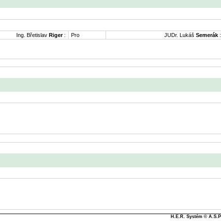
Ing. Břetislav
Riger
:
Pro
JUDr. Lukáš
Semerák
:
H.E.R. Systém © A.S.Pa