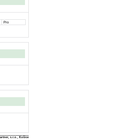
Pro
rtner, s.r.o., Košice