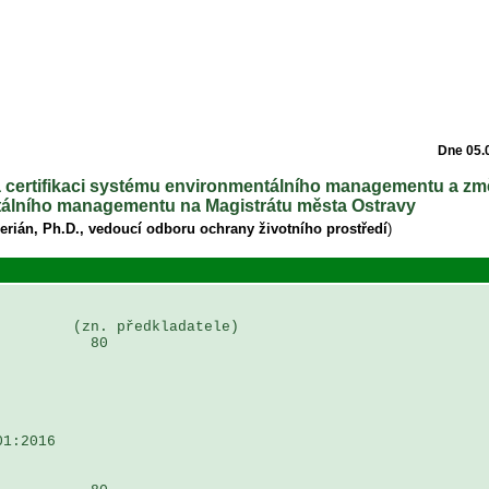
Dne 05.
na certifikaci systému environmentálního managementu a zm
ntálního managementu na Magistrátu města Ostravy
lerián, Ph.D., vedoucí odboru ochrany životního prostředí
)
        (zn. předkladatele)

          80

1:2016
