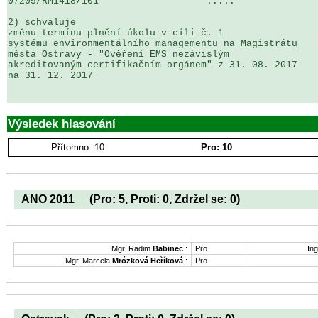
07205/RM1418/101                   .....               
2) schvaluje

změnu termínu plnění úkolu v cíli č. 1 

systému environmentálního managementu na Magistrátu 

města Ostravy - "Ověření EMS nezávislým 

akreditovaným certifikačním orgánem" z 31. 08. 2017 

na 31. 12. 2017

Výsledek hlasování
Přítomno: 10
Pro: 10
ANO 2011
(Pro: 5, Proti: 0, Zdržel se: 0)
Mgr. Radim
Babinec
:
Pro
Ing
Mgr. Marcela
Mrózková Heříková
:
Pro