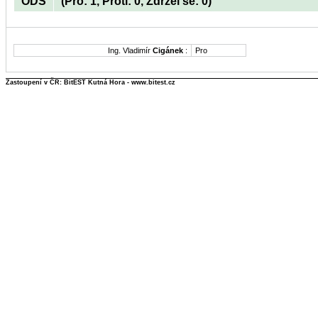
ODS
(Pro: 1, Proti: 0, Zdržel se: 0)
Ing. Vladimír
Cigánek
:
Pro
Zastoupení v ČR: BitEST Kutná Hora - www.bitest.cz