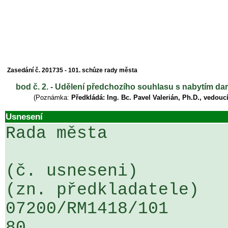
Zasedání č. 201735 - 101. schůze rady města
bod č. 2. - Udělení předchozího souhlasu s nabytím da
(Poznámka:
Předkládá: Ing. Bc. Pavel Valerián, Ph.D., vedoucí
Usnesení
Rada města

(č. usneseni)                                                  
(zn. předkladatele)

07200/RM1418/101                   
80
