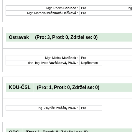
Mgr. Radim
Babinec
:
Pro
Ing
Mgr. Marcela
Mrózková Heříková
:
Pro
Ostravak
(Pro: 3, Proti: 0, Zdržel se: 0)
Mgr. Michal
Mariánek
:
Pro
doc. Ing. Iveta
Vozňáková, Ph.D.
:
Nepřítomen
KDU-ČSL
(Pro: 1, Proti: 0, Zdržel se: 0)
Ing. Zbyněk
Pražák, Ph.D.
:
Pro