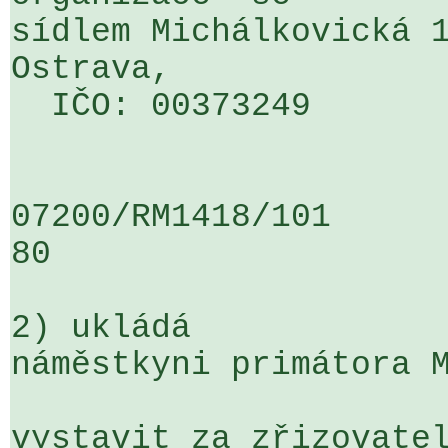
sídlem Michálkovická 1
Ostrava, 

  IČO: 00373249

07200/RM1418/101                   
80

2) ukládá

náměstkyni primátora M
vystavit za zřizovatel