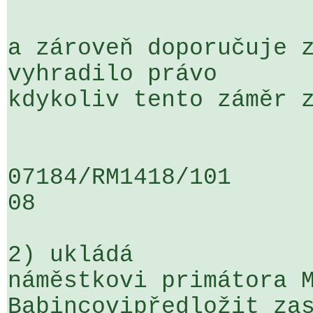
a zároveň doporučuje z
vyhradilo právo 

kdykoliv tento záměr z
07184/RM1418/101                   
08

2) ukládá

náměstkovi primátora M
Babincovipředložit zas