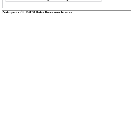
Zastoupení v ČR: BitEST Kutná Hora - www.bitest.cz