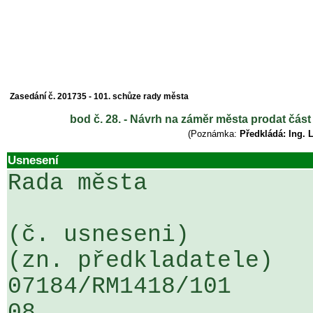
Zasedání č. 201735 - 101. schůze rady města
bod č. 28. - Návrh na záměr města prodat čá
(Poznámka:
Předkládá: Ing. 
Usnesení
Rada města

(č. usneseni)                                                  
(zn. předkladatele)

07184/RM1418/101                   
08
