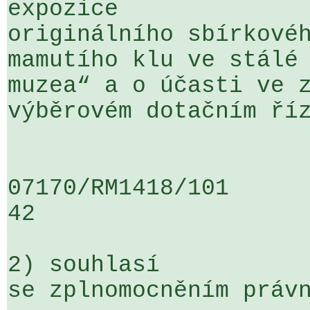
expozice 

originálního sbírkovéh
mamutího klu ve stálé 
muzea“ a o účasti ve z
výběrovém dotačním říz
07170/RM1418/101                   
42

2) souhlasí

se zplnomocněním právn