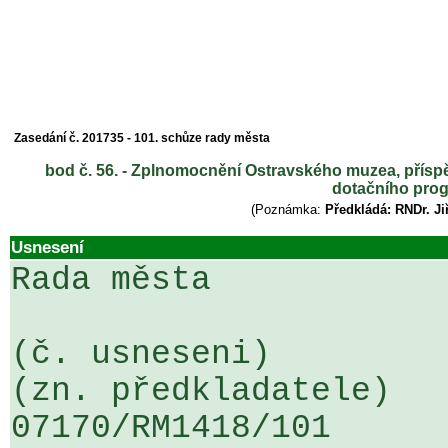
Zasedání č. 201735 - 101. schůze rady města
bod č. 56. - Zplnomocnění Ostravského muzea, příspě
dotačního prog
(Poznámka:
Předkládá: RNDr. Ji
Usnesení
Rada města

(č. usneseni)                                                  
(zn. předkladatele)

07170/RM1418/101                   