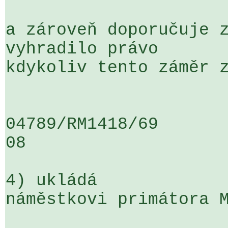
a zároveň doporučuje z
vyhradilo právo 

kdykoliv tento záměr z
04789/RM1418/69                   .
08

4) ukládá

náměstkovi primátora M