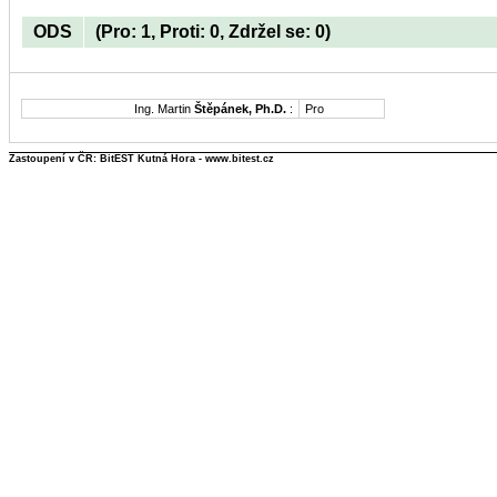
ODS
(Pro: 1, Proti: 0, Zdržel se: 0)
Ing. Martin
Štěpánek, Ph.D.
:
Pro
Zastoupení v ČR: BitEST Kutná Hora - www.bitest.cz