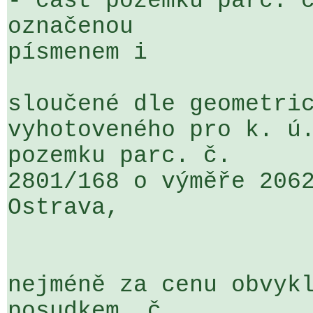
- část pozemku parc. č
označenou 

písmenem i

sloučené dle geometric
vyhotoveného pro k. ú.
pozemku parc. č. 

2801/168 o výměře 2062
Ostrava,

nejméně za cenu obvykl
posudkem  č.  
