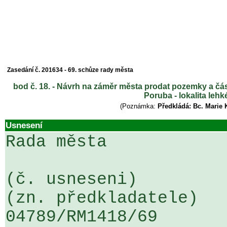
Zasedání č. 201634 - 69. schůze rady města
bod č. 18. - Návrh na záměr města prodat pozemky a č
Poruba - lokalita le
(Poznámka:
Předkládá: Bc. Marie 
Usnesení
Rada města

(č. usneseni)                                                  
(zn. předkladatele)

04789/RM1418/69                   .