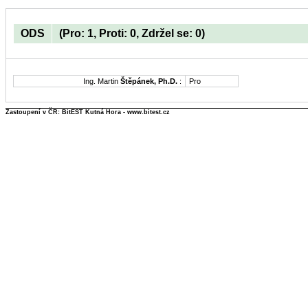
ODS
(Pro: 1, Proti: 0, Zdržel se: 0)
Ing. Martin
Štěpánek, Ph.D.
:
Pro
Zastoupení v ČR: BitEST Kutná Hora - www.bitest.cz