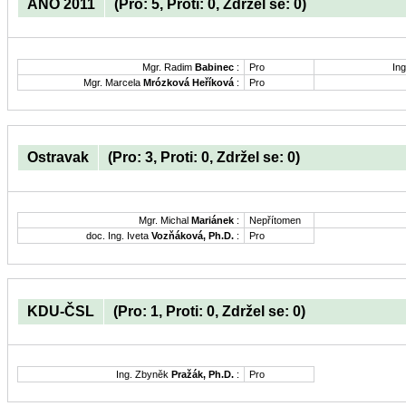
ANO 2011
(Pro: 5, Proti: 0, Zdržel se: 0)
Mgr. Radim
Babinec
:
Pro
Ing
Mgr. Marcela
Mrózková Heříková
:
Pro
Ostravak
(Pro: 3, Proti: 0, Zdržel se: 0)
Mgr. Michal
Mariánek
:
Nepřítomen
doc. Ing. Iveta
Vozňáková, Ph.D.
:
Pro
KDU-ČSL
(Pro: 1, Proti: 0, Zdržel se: 0)
Ing. Zbyněk
Pražák, Ph.D.
:
Pro