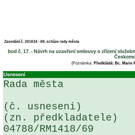
Zasedání č. 201634 - 69. schůze rady města
bod č. 17. - Návrh na uzavření smlouvy o zřízení služe
Českomor
(Poznámka:
Předkládá: Bc. Marie 
Usnesení
Rada města

(č. usneseni)                                                  
(zn. předkladatele)

04788/RM1418/69                   .