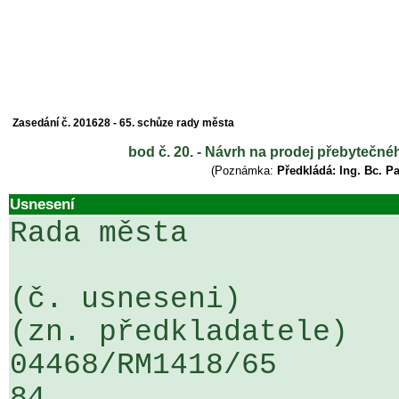
Zasedání č. 201628 - 65. schůze rady města
bod č. 20. - Návrh na prodej přebytečn
(Poznámka:
Předkládá: Ing. Bc. P
Usnesení
Rada města

(č. usneseni)                                                  
(zn. předkladatele)

04468/RM1418/65                   .
84
