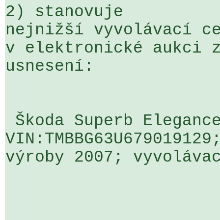
2) stanovuje

nejnižší vyvolávací ce
v elektronické aukci z
usnesení:

 Škoda Superb Elegance 2,5 TDi; 
VIN:TMBBG63U679019129;
výroby 2007; vyvolávac