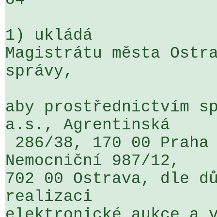
1) ukládá

Magistrátu města Ostra
správy,

aby prostřednictvím sp
a.s., Agrentinská 

 286/38, 170 00 Praha - Holešovice,  pobočka: 
Nemocniční 987/12, 

702 00 Ostrava, dle dů
realizaci 

elektronické aukce a v