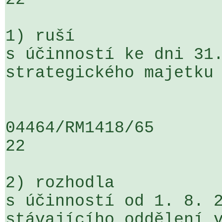
1) ruší

s účinností ke dni 31.
strategického majetku 
04464/RM1418/65                   .
22

2) rozhodla

s účinností od 1. 8. 2
stávajícího oddělení v