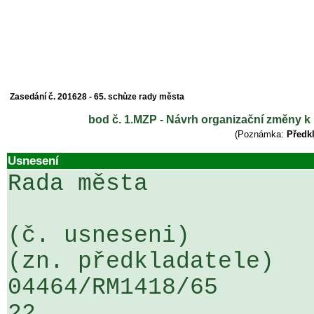
Zasedání č. 201628 - 65. schůze rady města
bod č. 1.MZP - Návrh organizační změny k
(Poznámka:
Předkl
Usnesení
Rada města

(č. usneseni)                                                  
(zn. předkladatele)

04464/RM1418/65                   .
22
