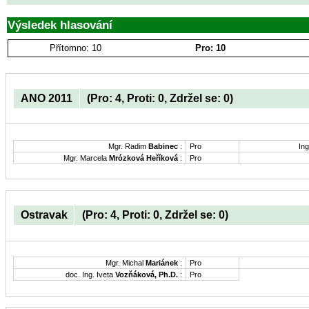
Výsledek hlasování
Přítomno: 10
Pro: 10
ANO 2011
(Pro: 4, Proti: 0, Zdržel se: 0)
Mgr. Radim
Babinec
:
Pro
Ing
Mgr. Marcela
Mrózková Heříková
:
Pro
Ostravak
(Pro: 4, Proti: 0, Zdržel se: 0)
Mgr. Michal
Mariánek
:
Pro
doc. Ing. Iveta
Vozňáková, Ph.D.
:
Pro