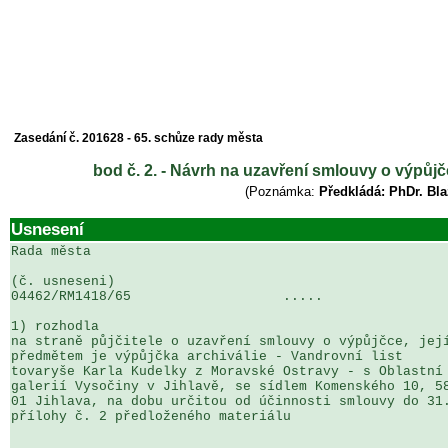
Zasedání č. 201628 - 65. schůze rady města
bod č. 2. - Návrh na uzavření smlouvy o výpůjčc
(Poznámka:
Předkládá: PhDr. Bla
Usnesení
Rada města

(č. usneseni)                                          
04462/RM1418/65                   .....                
1) rozhodla

na straně půjčitele o uzavření smlouvy o výpůjčce, její
předmětem je výpůjčka archiválie - Vandrovní list 

tovaryše Karla Kudelky z Moravské Ostravy - s Oblastní 
galerií Vysočiny v Jihlavě, se sídlem Komenského 10, 58
01 Jihlava, na dobu určitou od účinnosti smlouvy do 31.
přílohy č. 2 předloženého materiálu
