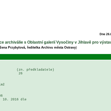
Dne 26.
e archiválie s Oblastní galerií Vysočiny v Jihlavě pro výsta
žena Przybylová, ředitelka Archivu města Ostravy
)
        (zn. předkladatele)

         26

mž 



6 

 10. 2016 dle 
