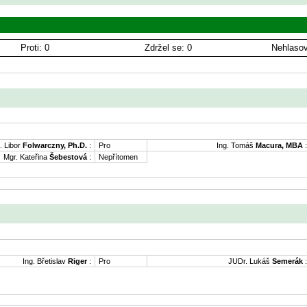
Proti: 0
Zdržel se: 0
Nehlasov
. Libor
Folwarczny, Ph.D.
:
Pro
Ing. Tomáš
Macura, MBA
:
Mgr. Kateřina
Šebestová
:
Nepřítomen
Ing. Břetislav
Riger
:
Pro
JUDr. Lukáš
Semerák
: