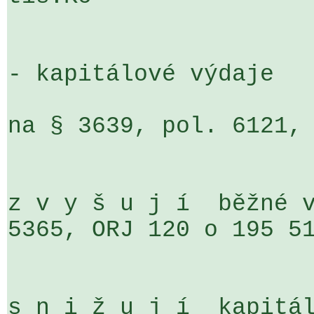
- kapitálové výdaje

na § 3639, pol. 6121, 
z v y š u j í  běžné v
5365, ORJ 120 o 195 51
s n i ž u j í  kapitál