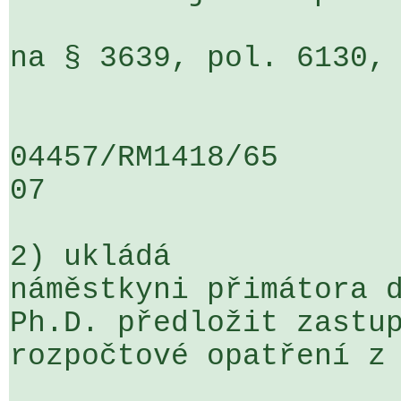
na § 3639, pol. 6130, 
04457/RM1418/65                   .
07

2) ukládá

náměstkyni přimátora d
Ph.D. předložit zastup
rozpočtové opatření z 