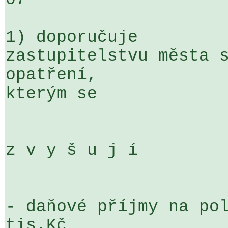
1) doporučuje

zastupitelstvu města s
opatření, 

kterým se

z v y š u j í 

- daňové příjmy na pol
tis.Kč
