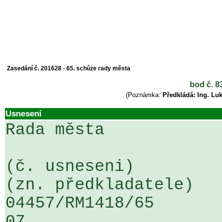
Zasedání č. 201628 - 65. schůze rady města
bod č. 8
(Poznámka:
Předkládá: Ing. Lu
Usnesení
Rada města

(č. usneseni)                                                  
(zn. předkladatele)

04457/RM1418/65                   .
07
