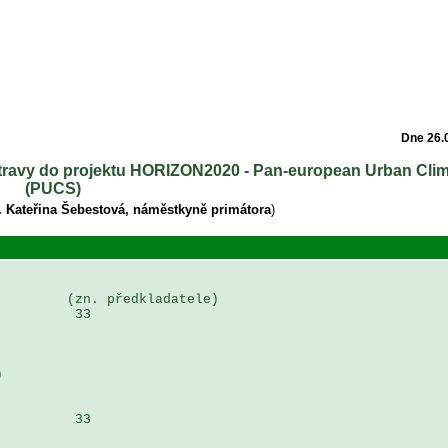
Dne 26.
Ostravy do projektu HORIZON2020 - Pan-european Urban Clim
(PUCS)
. Kateřina Šebestová, náměstkyně primátora
)
        (zn. předkladatele)

         33



         33
