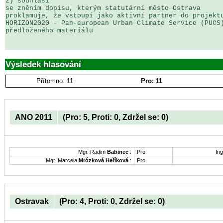
2) souhlasí

se zněním dopisu, kterým statutární město Ostrava 

proklamuje, že vstoupí jako aktivní partner do projektu
HORIZON2020 - Pan-european Urban Climate Service (PUCS)
předloženého materiálu

Výsledek hlasování
Přítomno: 11
Pro: 11
ANO 2011
(Pro: 5, Proti: 0, Zdržel se: 0)
Mgr. Radim
Babinec
:
Pro
Ing
Mgr. Marcela
Mrózková Heříková
:
Pro
Ostravak
(Pro: 4, Proti: 0, Zdržel se: 0)