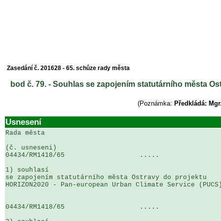
Zasedání č. 201628 - 65. schůze rady města
bod č. 79. - Souhlas se zapojením statutárního města 
(Poznámka:
Předkládá: Mgr
Usnesení
Rada města

(č. usneseni)                                          
04434/RM1418/65                   .....                
1) souhlasí

se zapojením statutárního města Ostravy do projektu 

HORIZON2020 - Pan-european Urban Climate Service (PUCS)
04434/RM1418/65                   .....                