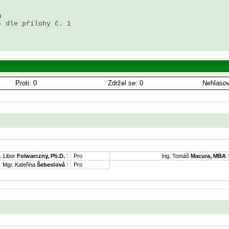
 

 dle přílohy č. 1 

Proti: 0
Zdržel se: 0
Nehlasov
. Libor
Folwarczny, Ph.D.
:
Pro
Ing. Tomáš
Macura, MBA
:
Mgr. Kateřina
Šebestová
:
Pro