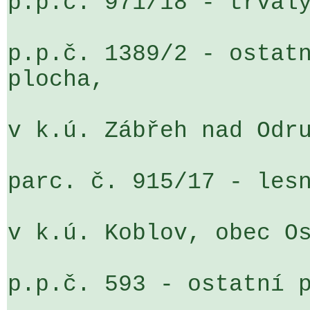
p.p.č. 971/18 - trvalý
p.p.č. 1389/2 - ostatn
plocha,

v k.ú. Zábřeh nad Odru
parc. č. 915/17 - lesn
v k.ú. Koblov, obec Os
p.p.č. 593 - ostatní p