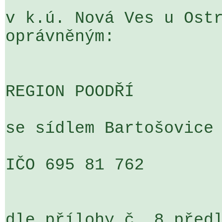
v k.ú. Nová Ves u Ostr
oprávněným:

REGION POODŘÍ

se sídlem Bartošovice 
IČO 695 81 762

dle přílohy č. 8 předl