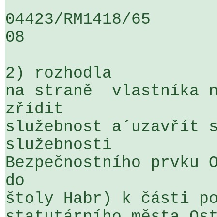
04423/RM1418/65                   .
08

2) rozhodla

na straně  vlastníka n
zřídit 

služebnost a´uzavřít s
služebnosti 

Bezpečnostního prvku O
do 

štoly Habr) k části po
statutárního města Ost