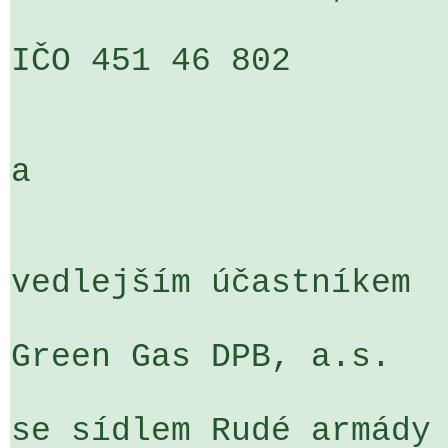
IČO 451 46 802

a

vedlejším účastníkem 

Green Gas DPB, a.s.

se sídlem Rudé armády 