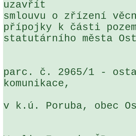
uzavřít 

smlouvu o zřízení věcn
přípojky k části pozem
statutárního města Ost
parc. č. 2965/1 - osta
komunikace,

v k.ú. Poruba, obec Os