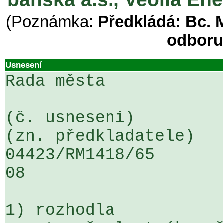
(Poznámka:
Předkládá: Bc. 
odboru
Usnesení
Rada města

(č. usneseni)                                                  
(zn. předkladatele)

04423/RM1418/65                   .
08

1) rozhodla
