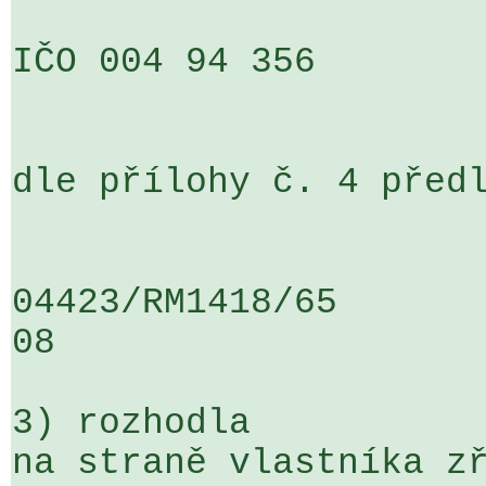
IČO 004 94 356

dle přílohy č. 4 předl
04423/RM1418/65                   .
08

3) rozhodla

na straně vlastníka zř