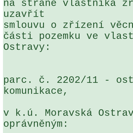
na straně vlastníka zř
uzavřít 

smlouvu o zřízení věcn
části pozemku ve vlast
Ostravy:

parc. č. 2202/11 - ost
komunikace,

v k.ú. Moravská Ostrav
oprávněným:
