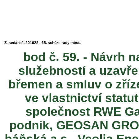
Zasedání č. 201628 - 65. schůze rady města
bod č. 59. - Návrh 
služebností a uzavře
břemen a smluv o zří
ve vlastnictví stat
společnost RWE Gas
podnik, GEOSAN GROUP
báňská a.s., Veolia Ene