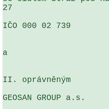
27

IČO 000 02 739

a

II. oprávněným

GEOSAN GROUP a.s.
