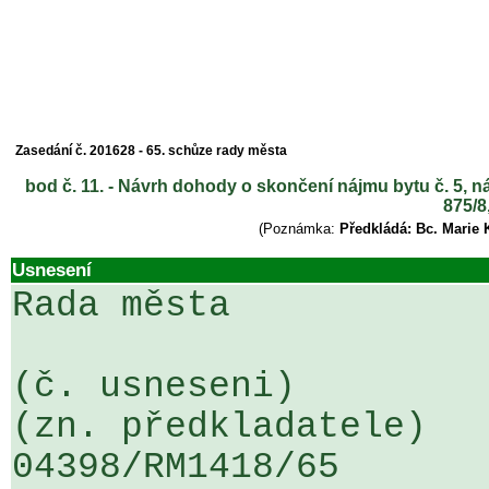
Zasedání č. 201628 - 65. schůze rady města
bod č. 11. - Návrh dohody o skončení nájmu bytu č. 5, n
875/8
(Poznámka:
Předkládá: Bc. Marie 
Usnesení
Rada města

(č. usneseni)                                                  
(zn. předkladatele)

04398/RM1418/65                   .