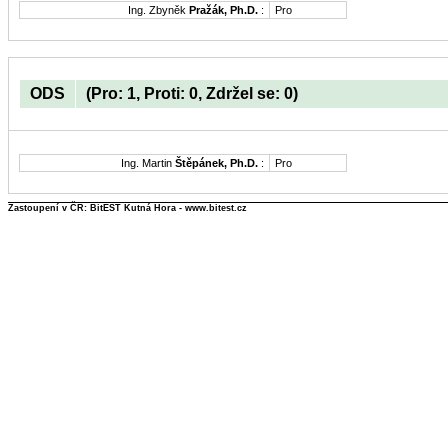
Ing. Zbyněk
Pražák, Ph.D.
:
Pro
ODS
(Pro: 1, Proti: 0, Zdržel se: 0)
Ing. Martin
Štěpánek, Ph.D.
:
Pro
Zastoupení v ČR: BitEST Kutná Hora - www.bitest.cz