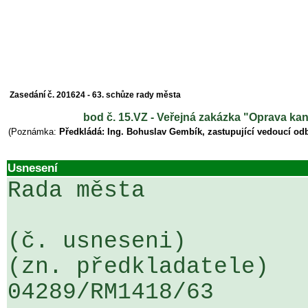
Zasedání č. 201624 - 63. schůze rady města
bod č. 15.VZ - Veřejná zakázka "Oprava kan
(Poznámka:
Předkládá: Ing. Bohuslav Gembík, zastupující vedoucí odb
Usnesení
Rada města

(č. usneseni)                                                  
(zn. předkladatele)

04289/RM1418/63                   .