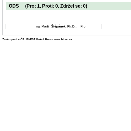
ODS
(Pro: 1, Proti: 0, Zdržel se: 0)
Ing. Martin
Štěpánek, Ph.D.
:
Pro
Zastoupení v ČR: BitEST Kutná Hora - www.bitest.cz