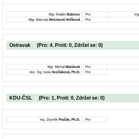
Mgr. Radim
Babinec
:
Pro
Ing
Mgr. Marcela
Mrózková Heříková
:
Pro
Ostravak
(Pro: 4, Proti: 0, Zdržel se: 0)
Mgr. Michal
Mariánek
:
Pro
doc. Ing. Iveta
Vozňáková, Ph.D.
:
Pro
KDU-ČSL
(Pro: 1, Proti: 0, Zdržel se: 0)
Ing. Zbyněk
Pražák, Ph.D.
:
Pro