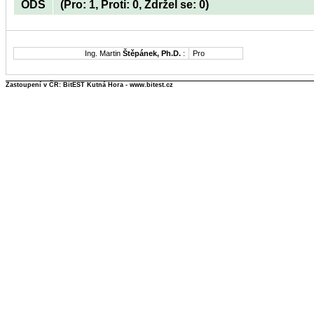
ODS
(Pro: 1, Proti: 0, Zdržel se: 0)
Ing. Martin
Štěpánek, Ph.D.
:
Pro
Zastoupení v ČR: BitEST Kutná Hora - www.bitest.cz