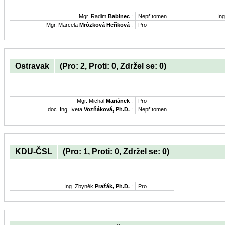
Mgr. Radim
Babinec
:
Nepřítomen
Ing
Mgr. Marcela
Mrózková Heříková
:
Pro
Ostravak
(Pro: 2, Proti: 0, Zdržel se: 0)
Mgr. Michal
Mariánek
:
Pro
doc. Ing. Iveta
Vozňáková, Ph.D.
:
Nepřítomen
KDU-ČSL
(Pro: 1, Proti: 0, Zdržel se: 0)
Ing. Zbyněk
Pražák, Ph.D.
:
Pro