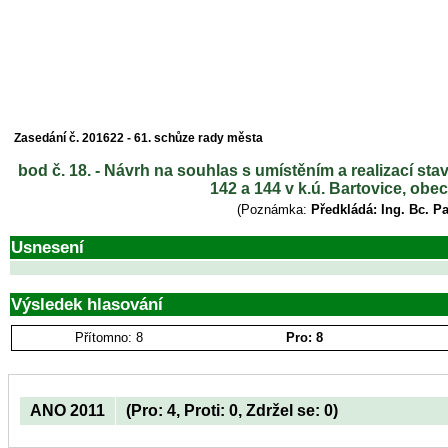
Zasedání č. 201622 - 61. schůze rady města
bod č. 18. - Návrh na souhlas s umístěním a realizací st
142 a 144 v k.ú. Bartovice, obe
(Poznámka:
Předkládá: Ing. Bc. P
Usnesení
Výsledek hlasování
Přítomno: 8
Pro: 8
ANO 2011
(Pro: 4, Proti: 0, Zdržel se: 0)