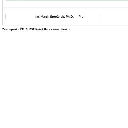
Ing. Martin
Štěpánek, Ph.D.
:
Pro
Zastoupení v ČR: BitEST Kutná Hora - www.bitest.cz