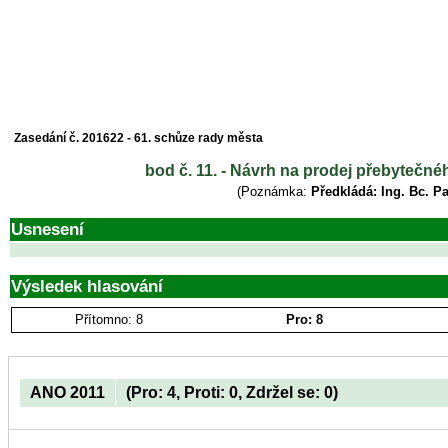
Zasedání č. 201622 - 61. schůze rady města
bod č. 11. - Návrh na prodej přebytečn
(Poznámka:
Předkládá: Ing. Bc. P
Usnesení
Výsledek hlasování
Přítomno: 8
Pro: 8
ANO 2011
(Pro: 4, Proti: 0, Zdržel se: 0)